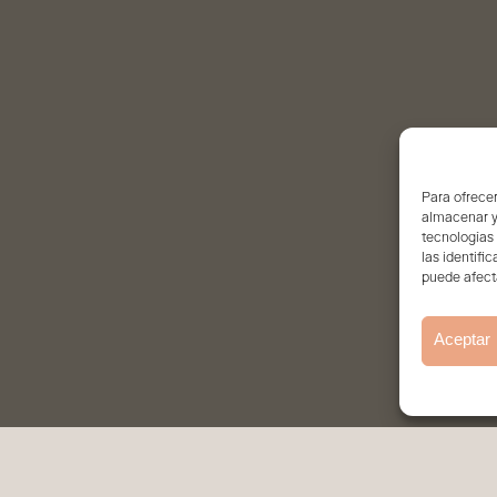
Para ofrecer
almacenar y/
tecnologías
las identifi
puede afecta
Aceptar