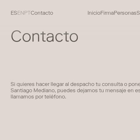
ES
EN
PT
Contacto
Inicio
Firma
Personas
S
Contacto
Si quieres hacer llegar al despacho tu consulta o pon
Santiago Mediano, puedes dejarnos tu mensaje en este
llamarnos por teléfono.