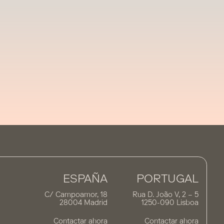
ESPAÑA
PORTUGAL
C/ Campoamor, 18
Rua D. João V, 2 – 5
28004 Madrid
1250-090 Lisboa
Contactar ahora
Contactar ahora