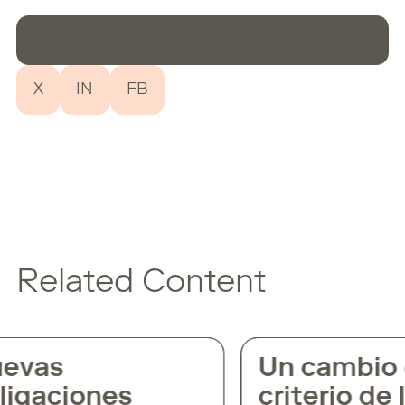
X
IN
FB
Related Content
evas
Un cambio 
igaciones
criterio de l