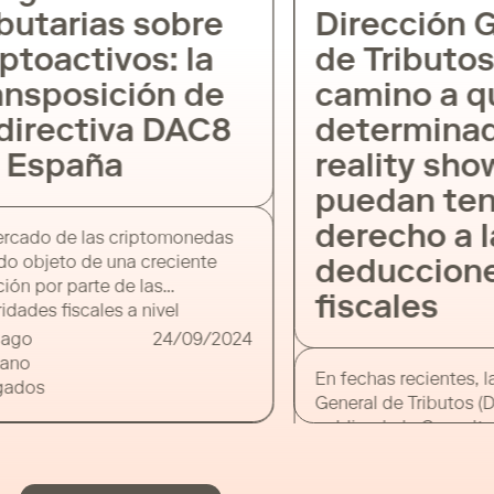
butarias sobre
Dirección G
ptoactivos: la
de Tributos
nsposición de
camino a q
directiva DAC8
determinad
 España
reality sho
puedan ten
derecho a l
cado de las criptomonedas
o objeto de una creciente
deduccione
ón por parte de las
fiscales
dades fiscales a nivel
l, y la Unión Europea no es
ago
24/09/2024
cepción. La reciente
no
En fechas recientes, la
ción en primera vuelta del
dos
General de Tributos (DG
oyecto de Ley para la
publicado la Consulta 
osición de la Directiva
n.º V2673-22, de 29 de 
a 2011/16/UE, conocida
en la que se pronuncia s
Eneko Rufino
DAC8, representa un paso