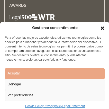
AWARDS
Gestionar consentimiento
ALLIANCES
Para ofrecer las mejores experiencias, utilizamos tecnologías como las
cookies para almacenar y/o acceder a la información del dispositivo. El
consentimiento de estas tecnologías nos permitirá procesar datos como
el comportamiento de navegación o las identificaciones únicas en este
sitio. No consentir o retirar el consentimiento, puede afectar
negativamente a ciertas características y funciones.
Aceptar
Home
The firm
Contents
People
Solutions
Legal Statement
Privacy policy
Cookie Policy
Denegar
© 2026. All rights reserved
Ver preferencias
Cookie Policy
Privacy policy
Legal Statement