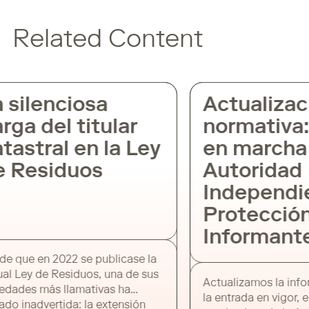
Related Content
 silenciosa
Actualizac
rga del titular
normativa:
tastral en la Ley
en marcha 
e Residuos
Autoridad
Independi
Protección
Informant
de que en 2022 se publicase la
ual Ley de Residuos, una de sus
Actualizamos la inf
edades más llamativas ha
la entrada en vigor, 
do inadvertida: la extensión