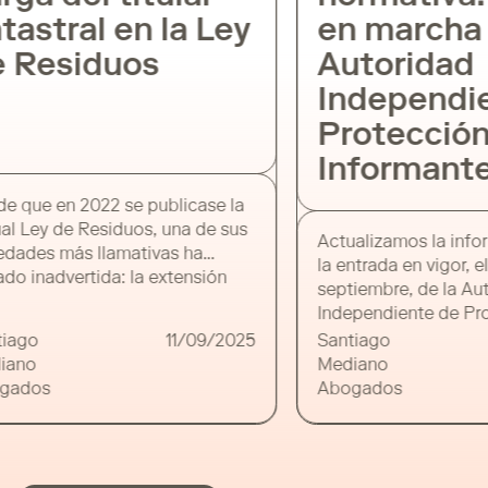
astral en la Ley
en marcha d
 Residuos
Autoridad
Independie
Protección 
Informante
 que en 2022 se publicase la
l Ley de Residuos, una de sus
Actualizamos la infor
ades más llamativas ha
la entrada en vigor, el
 inadvertida: la extensión
septiembre, de la Auto
oncepto de “poseedor” para
Independiente de Prot
r también al titular catastral de
Informante, de la
ago
11/09/2025
Santiago
rcela donde aparezcan
cual informamos hace
ano
Mediano
os. Se trata de una inclusión
semanas. La A.A.I ha p
ados
Abogados
ta —ausente en las normas
siguiente nota informa
iores— que coloca a los
enumera los medios pa
res catastrales […]
con la misma (correo e
postal) a la espera de