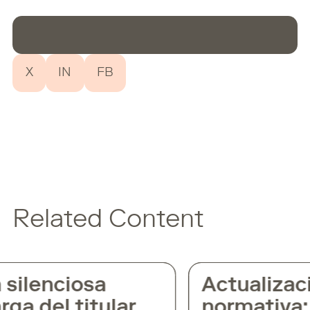
X
IN
FB
Related Content
silenciosa
Actualizaci
ga del titular
normativa: 