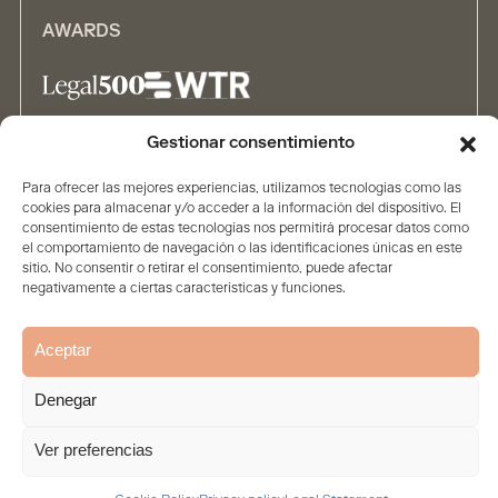
AWARDS
Gestionar consentimiento
ALLIANCES
Para ofrecer las mejores experiencias, utilizamos tecnologías como las
cookies para almacenar y/o acceder a la información del dispositivo. El
consentimiento de estas tecnologías nos permitirá procesar datos como
el comportamiento de navegación o las identificaciones únicas en este
sitio. No consentir o retirar el consentimiento, puede afectar
negativamente a ciertas características y funciones.
Home
The firm
Contents
People
Solutions
Aceptar
Legal Statement
Privacy policy
Cookie Policy
© 2026. All rights reserved
Denegar
Ver preferencias