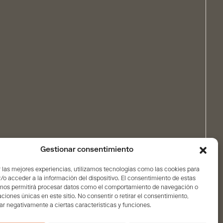
Gestionar consentimiento
 las mejores experiencias, utilizamos tecnologías como las cookies para
o acceder a la información del dispositivo. El consentimiento de estas
 nos permitirá procesar datos como el comportamiento de navegación o
caciones únicas en este sitio. No consentir o retirar el consentimiento,
r negativamente a ciertas características y funciones.