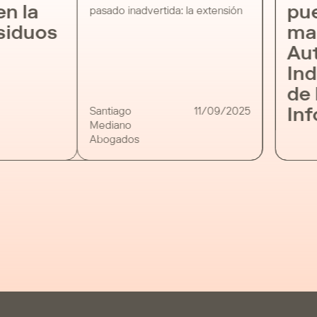
en la
pue
pasado inadvertida: la extensión
del concepto de “poseedor”
siduos
mar
para incluir también al titular
Aut
catastral de la parcela donde
aparezcan residuos. Se trata de
Ind
una inclusión inédita —ausente
de 
en las normas anteriores— que
coloca a los titulares catastrales
Inf
Santiago
11/09/2025
[…]
Mediano
Abogados