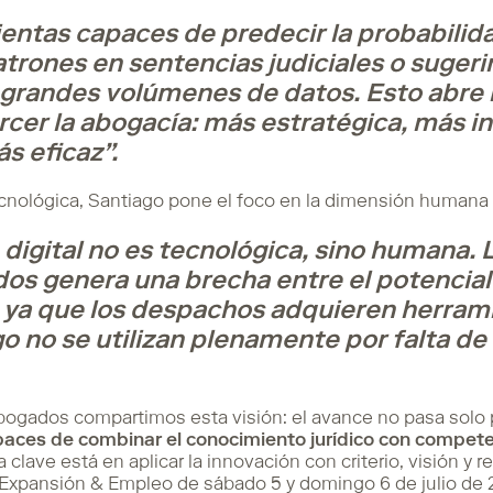
entas capaces de predecir la probabilida
 patrones en sentencias judiciales o sugeri
 grandes volúmenes de datos. Esto abre l
cer la abogacía: más estratégica, más i
s eficaz”.
ecnológica, Santiago pone el foco en la dimensión humana
digital no es tecnológica, sino humana. L
dos genera una brecha entre el potencial
l, ya que los despachos adquieren herram
o no se utilizan plenamente por falta de
gados compartimos esta visión: el avance no pasa solo po
paces de combinar el conocimiento jurídico con compete
La clave está en aplicar la innovación con criterio, visión y
n Expansión & Empleo de sábado 5 y domingo 6 de julio de 