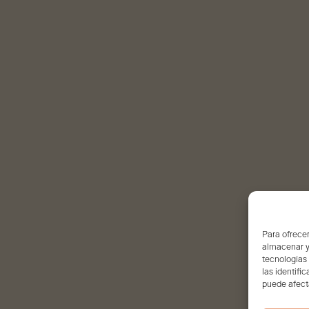
Para ofrecer
almacenar y/
tecnologías
las identifi
puede afecta