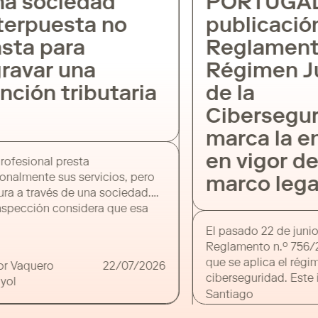
a sociedad
PORTUGAL
terpuesta no
publicació
sta para
Reglament
ravar una
Régimen Ju
nción tributaria
de la
Cibersegu
marca la e
en vigor d
rofesional presta
onalmente sus servicios, pero
marco lega
ura a través de una sociedad.
nspección considera que esa
dad carece de medios
El pasado 22 de junio
cientes, atribuye directamente
Reglamento n.º 756/2
rentas al contribuyente y le
que se aplica el régi
or Vaquero
22/07/2026
ne una sanción. La cuestión
ciberseguridad. Este 
yol
siva es si la mera utilización de
junto con la puesta 
Santiago
estructura societaria basta para
portal de cibersegur
Mediano