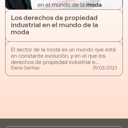
Los derechos de propiedad
industrial en el mundo de la
moda
El sector de la moda es un mundo que está
en constante evolución, y en el que los
derechos de propiedad industrial e
Elena Santías
31/03/2023
intelectual juegan un papel cada vez más
importante como consecuencia de los
cambios del sector como son su
digitalización, comercio electrónico, la
importancia de las redes sociales, así como
el nacimiento de