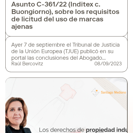
Asunto C-361/22 (Inditex c.
Buongiorno), sobre los requisitos
de licitud del uso de marcas
ajenas
Ayer 7 de septiembre el Tribunal de Justicia
de la Unión Europea (TJUE) publicó en su
portal las conclusiones del Abogado
Raúl Bercovitz
08/09/2023
General Sr. Szpunar en el Asunto C-361/22
(Inditex c. Buongiorno), en relación con una
petición de decisión prejudicial planteada
por el Tribunal Supremo español. El litigio
principal enfrenta a Inditex con la empresa
Buongiorno