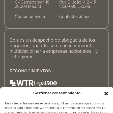
C/ Campoamor, 18
Rua D. João V, 2 – 5
28004 Madrid
1250-090 Lisboa
Contactar ahora
Contactar ahora
Somos un despacho de abogacía de los
negocios, que ofrece un asesoramiento
multidisciplinar a empresas nacionales y
extranjeras.
RECONOCIMIENTOS
Gestionar consentimiento
ALIANZAS
Para ofrecer las mejores experiencias, utilizamos tecnologías como las
cookies para almacenar y/o acceder a la información del dispositivo. El
consentimiento de estas tecnologías nos permitirá procesar datos como