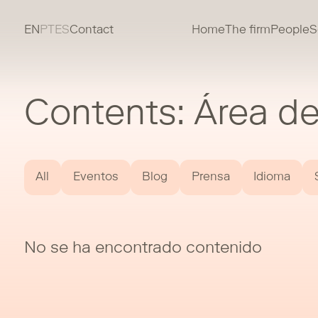
EN
PT
ES
Contact
Home
The firm
People
S
Contents: Área de 
All
Eventos
Blog
Prensa
Idioma
No se ha encontrado contenido