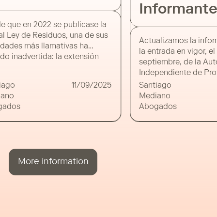
Informante
que en 2022 se publicase la
 Ley de Residuos, una de sus
Actualizamos la inform
ades más llamativas ha
la entrada en vigor, el 
 inadvertida: la extensión
septiembre, de la Auto
oncepto de “poseedor” para
Independiente de Prote
r también al titular catastral de
Informante, de la
ago
11/09/2025
Santiago
rcela donde aparezcan
cual informamos hace 
no
Mediano
os. Se trata de una inclusión
semanas. La A.A.I ha p
ados
Abogados
ta —ausente en las normas
siguiente nota informa
ores— que coloca a los
enumera los medios pa
res catastrales […]
con la misma (correo e
postal) a la espera de
de su propia Sede […]
More information