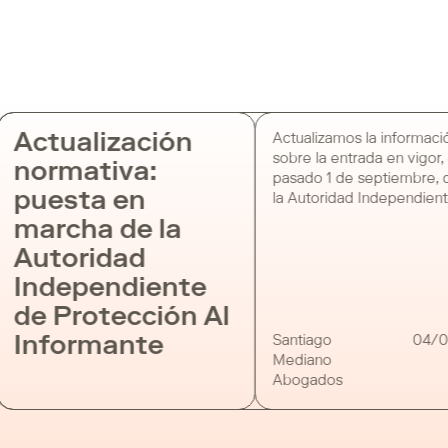
Actualización
Actualizamos la informació
sobre la entrada en vigor, e
normativa:
pasado 1 de septiembre, d
puesta en
la Autoridad Independient
Protección al Informante, d
marcha de la
cual informamos hace una
Autoridad
semanas. La A.A.I ha publi
siguiente nota informativa
Independiente
enumera los medios para
de Protección Al
contactar con la misma (co
electrónico y postal) a la 
Informante
Santiago
04/0
de que disponga de su pro
Mediano
Sede […]
Abogados