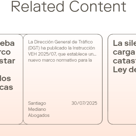
Related Content
eba
La sil
La Dirección General de Tráfico
(DGT) ha publicado la Instrucción
rco
carga 
VEH 2025/07, que establece un
star
catast
nuevo marco normativo para la
realización de pruebas con
Ley d
vehículos automatizados o de
os
conducción remota en vías
abiertas al tráfico general. Esta
icas
regulación marca un hito en la
integración segura y controlada
de tecnologías de movilidad
Santiago
30/07/2025
inteligente en vías públicas,
Mediano
garantizando en todo […]
Abogados