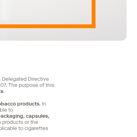
 Delegated Directive
7. The purpose of this
ts
.
tobacco products
. In
ble to
packaging, capsules,
o products or the
plicable to cigarettes