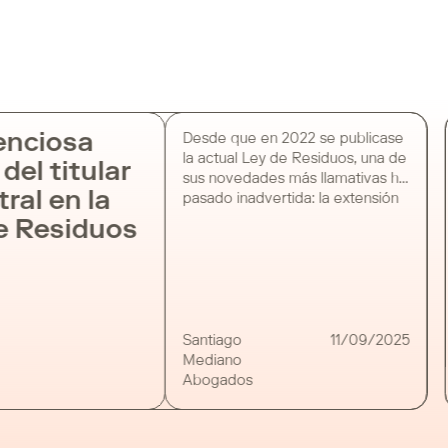
enciosa
Desde que en 2022 se publicase
la actual Ley de Residuos, una de
del titular
sus novedades más llamativas ha
ral en la
pasado inadvertida: la extensión
del concepto de “poseedor”
e Residuos
para incluir también al titular
catastral de la parcela donde
aparezcan residuos. Se trata de
una inclusión inédita —ausente
en las normas anteriores— que
coloca a los titulares catastrales
Santiago
11/09/2025
[…]
Mediano
Abogados