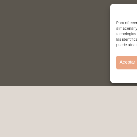
Para ofrecer
almacenar y/
tecnologías
las identifi
puede afecta
Aceptar