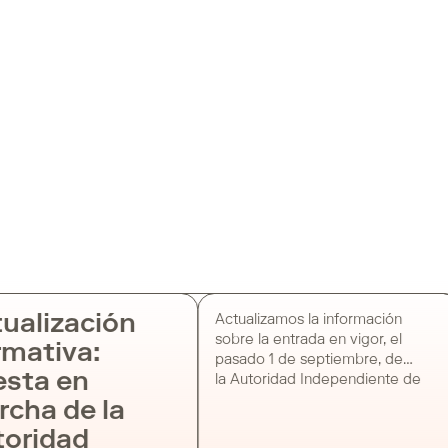
ualización
Actualizamos la información
sobre la entrada en vigor, el
mativa:
pasado 1 de septiembre, de
sta en
la Autoridad Independiente de
Protección al Informante, de la
cha de la
cual informamos hace unas
oridad
semanas. La A.A.I ha publicado la