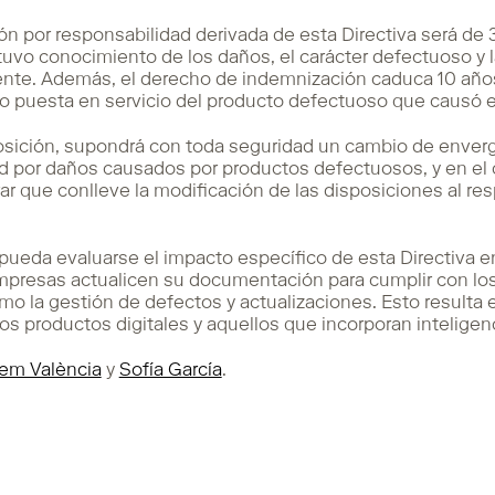
ión por responsabilidad derivada de esta Directiva será de 3
tuvo conocimiento de los daños, el carácter defectuoso y l
nte. Además, el derecho de indemnización caduca 10 año
o puesta en servicio del producto defectuoso que causó e
posición, supondrá con toda seguridad un cambio de enver
dad por daños causados por productos defectuosos, y en e
ar que conlleve la modificación de las disposiciones al res
 pueda evaluarse el impacto específico de esta Directiva e
presas actualicen su documentación para cumplir con los
mo la gestión de defectos y actualizaciones. Esto resulta
s productos digitales y aquellos que incorporan inteligencia
lem València
y
Sofía García
.