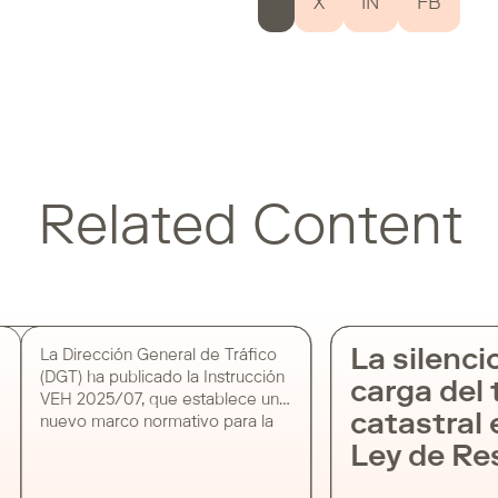
X
IN
FB
Related Content
La silenci
La Dirección General de Tráfico
(DGT) ha publicado la Instrucción
carga del t
VEH 2025/07, que establece un
catastral e
nuevo marco normativo para la
realización de pruebas con
Ley de Re
vehículos automatizados o de
conducción remota en vías