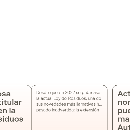
osa
Act
Desde que en 2022 se publicase
la actual Ley de Residuos, una de
itular
nor
sus novedades más llamativas ha
n la
pue
pasado inadvertida: la extensión
del concepto de “poseedor”
siduos
mar
para incluir también al titular
Aut
catastral de la parcela donde