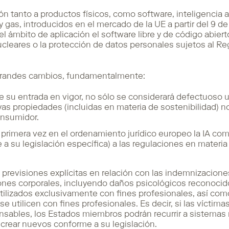
ón tanto a productos físicos, como software, inteligencia art
a y gas, introducidos en el mercado de la UE a partir del 9 
l ámbito de aplicación el software libre y de código abierto
ucleares o la protección de datos personales sujetos al R
 grandes cambios, fundamentalmente:
 de su entrada en vigor, no sólo se considerará defectuoso 
as propiedades (incluidas en materia de sostenibilidad) 
onsumidor.
 primera vez en el ordenamiento jurídico europeo la IA com
 a su legislación específica) a las regulaciones en materi
e previsiones explícitas en relación con las indemnizacion
siones corporales, incluyendo daños psicológicos reconoc
tilizados exclusivamente con fines profesionales, así com
e utilicen con fines profesionales. Es decir, si las víctima
sables, los Estados miembros podrán recurrir a sistemas
crear nuevos conforme a su legislación.