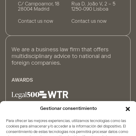
C/ Campoamor, 18
Rua D. João V, 2 – 5
28004 Madrid
1250-090 Lisboa
Contact us now
Contact us now
We are a business law firm that offers
multidisciplinary advice to national and
foreign companies.
AWARDS
Gestionar consentimiento
ALLIANCES
Para ofrecer las mejores experiencias, utilizamos tecnologías como las
cookies para almacenar y/o acceder a la información del dispositivo. El
consentimiento de estas tecnologías nos permitirá procesar datos como