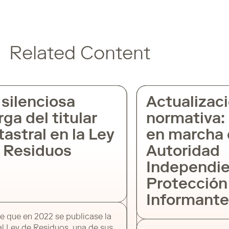
Related Content
silenciosa
Actualizaci
ga del titular
normativa: 
astral en la Ley
en marcha d
 Residuos
Autoridad
Independie
Protección 
Informante
que en 2022 se publicase la
 Ley de Residuos, una de sus