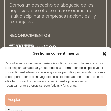
Somos un despacho de abogacía de los
negocios, que ofrece un asesoramiento
multidisciplinar a empresas nacionales y
extranjeras.
RECONOCIMIENTOS
Gestionar consentimiento
Para ofrecer las mejores experiencias, utilizamos tecnologías como las
ALIANZAS
cookies para almacenar y/o acceder a la información del dispositivo. El
consentimiento de estas tecnologías nos permitirá procesar datos como
el comportamiento de navegación o las identificaciones únicas en este
sitio. No consentir o retirar el consentimiento, puede afectar
negativamente a ciertas características y funciones.
Aceptar
Inicio
Firma
Contenidos
Personas
Soluciones
Denegar