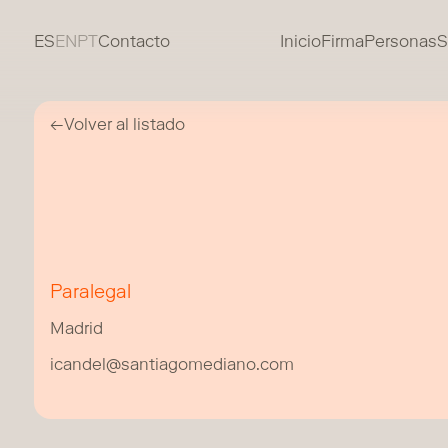
ES
EN
PT
Contacto
Inicio
Firma
Personas
S
←
Volver al listado
Paralegal
Madrid
icandel@santiagomediano.com