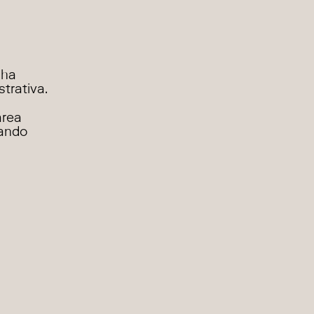
 ha
strativa.
área
nando