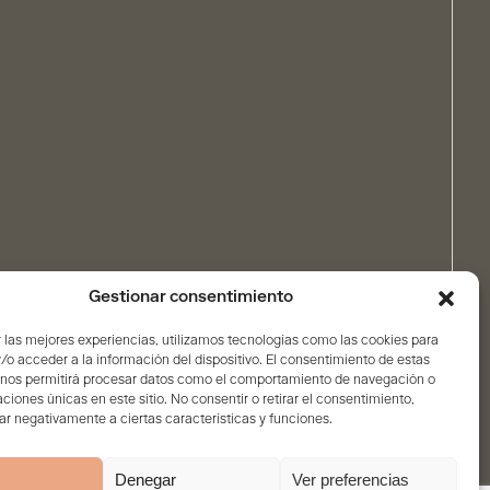
Gestionar consentimiento
 las mejores experiencias, utilizamos tecnologías como las cookies para
o acceder a la información del dispositivo. El consentimiento de estas
 nos permitirá procesar datos como el comportamiento de navegación o
caciones únicas en este sitio. No consentir o retirar el consentimiento,
r negativamente a ciertas características y funciones.
Denegar
Ver preferencias