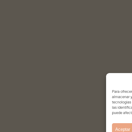
Para ofrecer
almacenar y/
tecnologías
las identifi
puede afecta
Aceptar