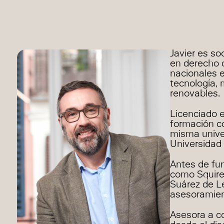
Javier es s
en derecho c
nacionales e
tecnología, 
renovables.
Licenciado 
formación co
misma unive
Universidad
Antes de fun
como Squire
Suárez de Le
asesoramien
Asesora a co