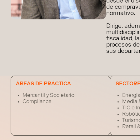
desde el di
de compraven
normativo.
Dirige, adem
multidiscipl
fiscalidad, 
procesos de 
sus departam
ÁREAS DE PRÁCTICA
SECTOR
Mercantil y Societario
Energí
Compliance
Media 
TIC e I
Robótic
Turism
Retail