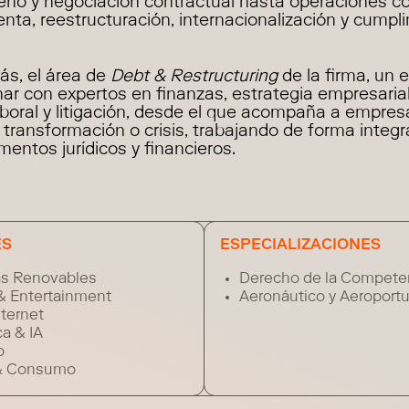
seño y negociación contractual hasta operaciones c
ta, reestructuración, internacionalización y cumpl
ás, el área de
Debt & Restructuring
de la firma, un 
inar con expertos en finanzas, estrategia empresarial
laboral y litigación, desde el que acompaña a empre
transformación o crisis, trabajando de forma integ
entos jurídicos y financieros.
ES
ESPECIALIZACIONES
as Renovables
Derecho de la Compete
& Entertainment
Aeronáutico y Aeroportu
nternet
a & IA
o
 & Consumo