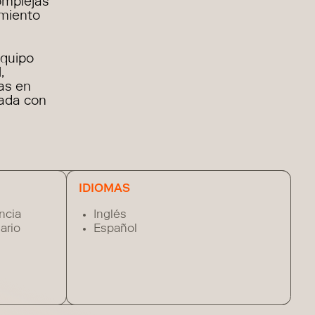
omplejas
imiento
equipo
,
sas en
rada con
IDIOMAS
ncia
Inglés
ario
Español