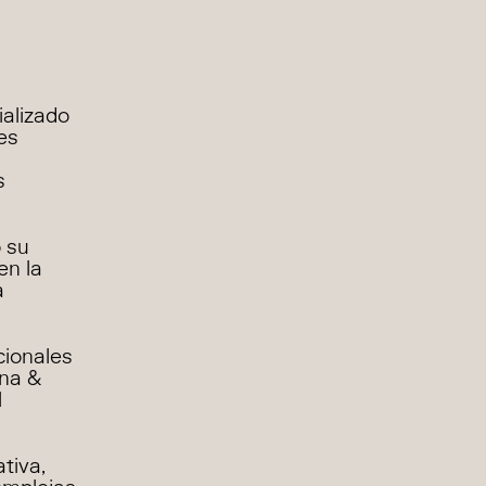
alizado
es
s
 su
en la
a
cionales
ana &
l
tiva,