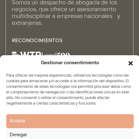
Somos un despacho de abogacía de los
negocios, que ofrece un asesoramiento
multidisciplinar a empresas nacionales y
extranjeras.
RECONOCIMIENTOS
Gestionar consentimiento
Para ofrecer las mejores experiencias, utilizamos tecnologías como las
ALIANZAS
cookies para almacenar y/o acceder a la información del dispositivo. El
consentimiento de estas tecnologías nos permitirá procesar datos como
el comportamiento de navegación o las identificaciones únicas en este
sitio. No consentir o retirar el consentimiento, puede afectar
negativamente a ciertas características y funciones.
Aceptar
Inicio
Firma
Contenidos
Personas
Soluciones
Denegar
Aviso legal
Política de privacidad
Política de Cookies