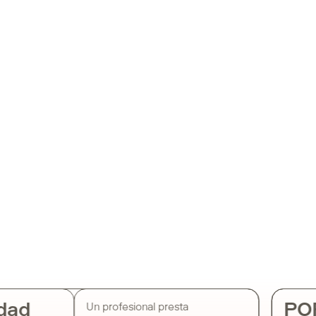
dad
PO
Un profesional presta