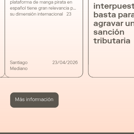
plataforma de manga pirata en
interpues
español tiene gran relevancia por
basta par
su dimensión internacional 23
de abril de 2026 Santiago
agravar u
Mediano ha asesorado en la
sanción
investigación que ha culminado
con el cierre definitivo de
tributaria
TuMangaOnline, considerada la
mayor plataforma de distribución
ilícita de manga en español. La
operación, desarrollada en […]
Santiago
23/04/2026
Mediano
Más información