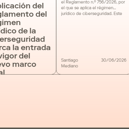
el Reglamento n.º 756/2026, por
licación del
el que se aplica el régimen
lamento del
jurídico de ciberseguridad. Este
instrumento, junto con la puesta
gimen
en marcha del portal de
ídico de la
ciberseguridad del CNCS —
MyCiber—, ha marcado el inicio
erseguridad
de diversos plazos para que las
ca la entrada
entidades sujetas al nuevo
régimen cumplan con sus
vigor del
obligaciones legales. El […]
Santiago
30/06/2026
vo marco
Mediano
al