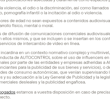
r sus publicaciones adecuada y claramente como espacios pu
la violencia, el odio o la discriminación, así como llamados
, pornografía infantil o la incitación al odio o violencia.
nores de edad no sean expuestos a contenidos audiovisua
rollo físico, mental o moral.
s de difusión de comunicaciones comerciales audiovisua
 ellos mismos, y que se incluyen o se insertan en los con
ervicios de intercambio de vídeo en línea.
incardina en un contexto normativo complejo y multinivel
nducta de AUTOCONTROL sobre el uso de influencers en la
onales por parte de las entidades y empresas adheridas a
ciantes para la publicidad de sus bienes y servicios), o 
dades de consumo autonómicas, que venían supervisando l
s y su adecuación a la Ley General de Publicidad y la legis
merciales desleales y la publicidad engañosa.
bogados
estamos a vuestra disposición en caso de precisar
pecto.