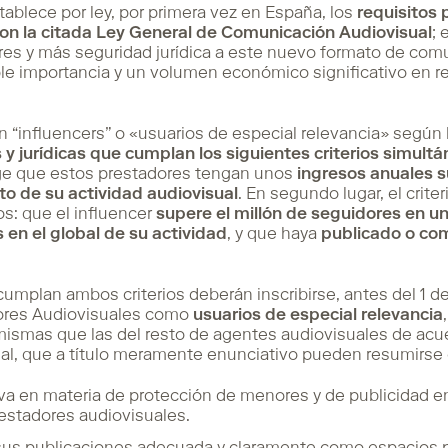
ablece por ley, por primera vez en España, los
requisitos 
 con la citada Ley General de Comunicación Audiovisual
; 
es y más seguridad jurídica a este nuevo formato de comu
le importancia y un volumen económico significativo en r
n “influencers” o «usuarios de especial relevancia» según 
y jurídicas
que cumplan los siguientes criterios simult
ige que estos prestadores tengan unos
ingresos anuales s
to de su actividad audiovisual
. En segundo lugar, el crite
s: que el influencer
supere el millón de seguidores en u
 en el global de su actividad
, y que haya
publicado o co
cumplan ambos criterios deberán inscribirse, antes del 1 de 
dores Audiovisuales como
usuarios de especial relevancia
mismas que las del resto de agentes audiovisuales de acu
l, que a título meramente enunciativo pueden resumirse 
va en materia de protección de menores y de publicidad en
restadores audiovisuales.