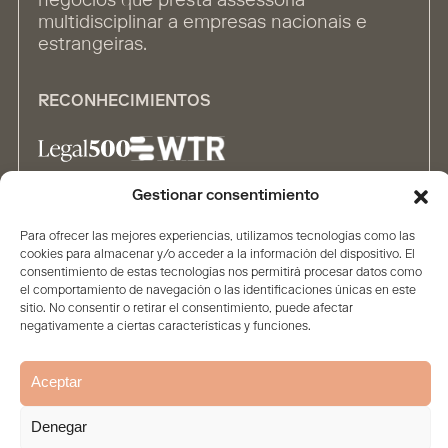
negócios que presta assessoria
multidisciplinar a empresas nacionais e
estrangeiras.
RECONHECIMIENTOS
Gestionar consentimiento
ALIANÇAS
Para ofrecer las mejores experiencias, utilizamos tecnologías como las
cookies para almacenar y/o acceder a la información del dispositivo. El
consentimiento de estas tecnologías nos permitirá procesar datos como
el comportamiento de navegación o las identificaciones únicas en este
sitio. No consentir o retirar el consentimiento, puede afectar
negativamente a ciertas características y funciones.
Aceptar
Home
A Sociedade
Conteúdo
Pessoas
Soluções
Aviso legal e proteção de
Política de
Política de
Denegar
dados
privacidade
Cookies