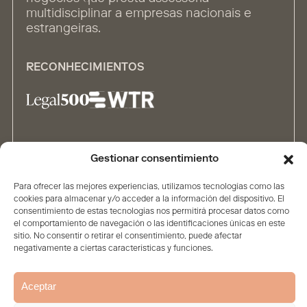
multidisciplinar a empresas nacionais e
estrangeiras.
RECONHECIMIENTOS
ALIANÇAS
Gestionar consentimiento
Para ofrecer las mejores experiencias, utilizamos tecnologías como las
cookies para almacenar y/o acceder a la información del dispositivo. El
consentimiento de estas tecnologías nos permitirá procesar datos como
el comportamiento de navegación o las identificaciones únicas en este
sitio. No consentir o retirar el consentimiento, puede afectar
negativamente a ciertas características y funciones.
Home
A Sociedade
Conteúdo
Pessoas
Soluções
Aviso legal e proteção de
Política de
Política de
Aceptar
dados
privacidade
Cookies