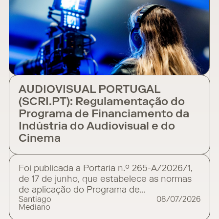
AUDIOVISUAL PORTUGAL
(SCRI.PT): Regulamentação do
Programa de Financiamento da
Indústria do Audiovisual e do
Cinema
Foi publicada a Portaria n.º 265-A/2026/1,
de 17 de junho, que estabelece as normas
de aplicação do Programa de
Santiago
08/07/2026
Financiamento da Indústria do Audiovisual
Mediano
e do Cinema (SCRI.PT), criado pelo