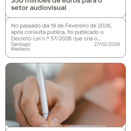
350 milhões de euros para o
setor audiovisual
No passado dia 19 de Fevereiro de 2026,
após consulta publica, foi publicado o
Decreto-Lei n.º 57/2026 que cria o
Santiago
27/02/2026
Programa de Financiamento da Indústria do
Mediano
Audiovisual e do Cinema (SCRI.PT), o qual
entrou em vigor no dia 20 de fevereiro de
2026. O novo programa surge num
contexto de transição dos mecanismos
públicos de