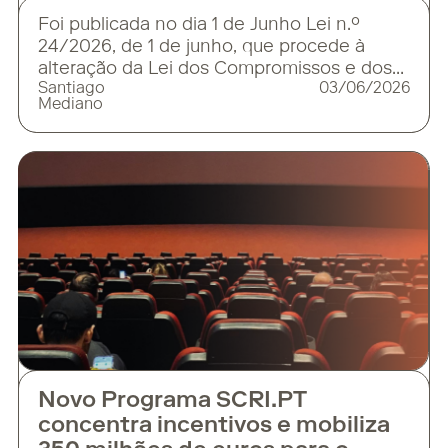
Foi publicada no dia 1 de Junho Lei n.º
24/2026, de 1 de junho, que procede à
alteração da Lei dos Compromissos e dos
Santiago
03/06/2026
Pagamentos em Atraso (Lei n.º 8/2012) das
Mediano
entidades públicas. O presente diploma
redefine o conceito de “pagamentos em
atraso” em conformidade com os prazos de
30 ou 60 dias estipulados no
Novo Programa SCRI.PT
concentra incentivos e mobiliza