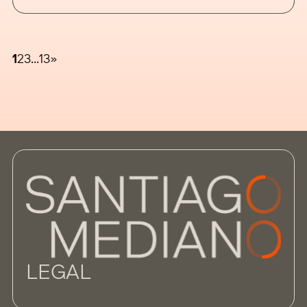
parcela donde aparezcan residuos. Se trata
de una inclusión inédita —ausente en las
normas anteriores— que coloca a los
titulares catastrales
1
2
3
…
13
»
LEGAL