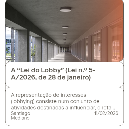
de compliance alinhados com as normas
UNE 19601 e ISO 37301, programas
específicos em matéria de anticorrupção
(ISO 37001), bem como a
A “Lei do Lobby” (Lei n.º 5-
A/2026, de 28 de janeiro)
A representação de interesses
(lobbying) consiste num conjunto de
atividades destinadas a influenciar, direta
Santiago
11/02/2026
ou indiretamente, a elaboração e execução
Mediano
de políticas públicas, atos legislativos,
regulamentares, administrativos e