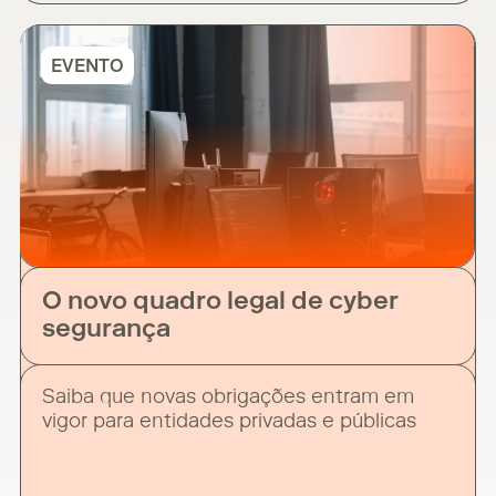
Decreto-Lei n.º 57/2026, de 19 de fevereiro,
para o período 2026-2029. A nova portaria
regulamenta o Regime de Incentivos à
EVENTO
Produção Audiovisual e Cinematográfica
(RIPAC),
O novo quadro legal de cyber
segurança
Saiba que novas obrigações entram em
vigor para entidades privadas e públicas