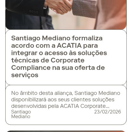
Santiago Mediano formaliza
acordo com a ACATIA para
integrar o acesso às soluções
técnicas de Corporate
Compliance na sua oferta de
serviços
No âmbito desta aliança, Santiago Mediano
disponibilizará aos seus clientes soluções
desenvolvidas pela ACATIA Corporate
Santiago
23/02/2026
Compliance, incluindo a implementação e
Mediano
revisão de modelos de prevenção de riscos
penais e regulatórios, sistemas de gestão