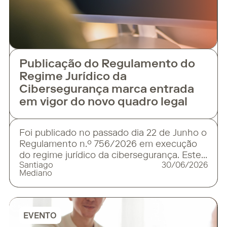
Publicação do Regulamento do
Regime Jurídico da
Cibersegurança marca entrada
em vigor do novo quadro legal
Foi publicado no passado dia 22 de Junho o
Regulamento n.º 756/2026 em execução
do regime jurídico da cibersegurança. Este
Santiago
30/06/2026
instrumento juntamente com a activação
Mediano
do portal de cibersegurança CNCS –
MyCiber iniciou a contagem de diversos
prazos para que as entidades sujeitas ao
novo regime cumpram com as suas
EVENTO
obrigações legais. O regime jurídico da