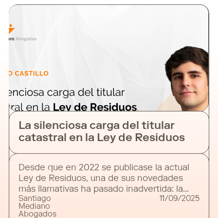
contratos públicos, sendo que a nova lei,
para além de reforçar as regras de
transparência nos contactos entre
entidades públicas e representantes de
interesses, cria o Registo de Transparência
da Representação de
La silenciosa carga del titular
catastral en la Ley de Residuos
Desde que en 2022 se publicase la actual
Ley de Residuos, una de sus novedades
más llamativas ha pasado inadvertida: la
Santiago
11/09/2025
extensión del concepto de “poseedor” para
Mediano
incluir también al titular catastral de la
Abogados