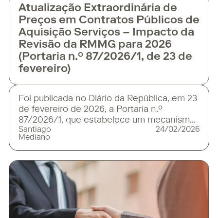
Atualização Extraordinária de
Preços em Contratos Públicos de
Aquisição Serviços – Impacto da
Revisão da RMMG para 2026
(Portaria n.º 87/2026/1, de 23 de
fevereiro)
Foi publicada no Diário da República, em 23
de fevereiro de 2026, a Portaria n.º
87/2026/1, que estabelece um mecanismo
Santiago
24/02/2026
de atualização extraordinária de preços de
Mediano
contratos públicos de aquisição de serviços
em resposta aos impactos decorrentes da
atualização da Remuneração Mínima
Mensal Garantida (RMMG) para 2026,
operada pelo Decreto-Lei n.º 139/2025, de
29 de