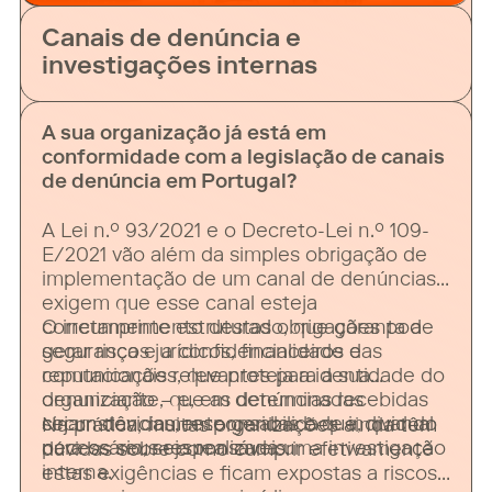
Canais de denúncia e
investigações internas
A sua organização já está em
conformidade com a legislação de canais
de denúncia em Portugal?
A Lei n.º 93/2021 e o Decreto-Lei n.º 109-
E/2021 vão além da simples obrigação de
implementação de um canal de denúncias:
exigem que esse canal esteja
corretamente estruturado, que garanta a
O incumprimento destas obrigações pode
segurança e a confidencialidade das
gerar riscos jurídicos, financeiros e
comunicações, que proteja a identidade do
reputacionais relevantes para a sua
denunciante, que as denúncias recebidas
organização – e, em determinadas
sejam devidamente geridas e que, quando
circunstâncias, responsabilidade individual
Na prática, muitas organizações ainda têm
necessário, seja realizada uma investigação
para os seus responsáveis.
dúvidas sobre como cumprir efetivamente
interna.
estas exigências e ficam expostas a riscos