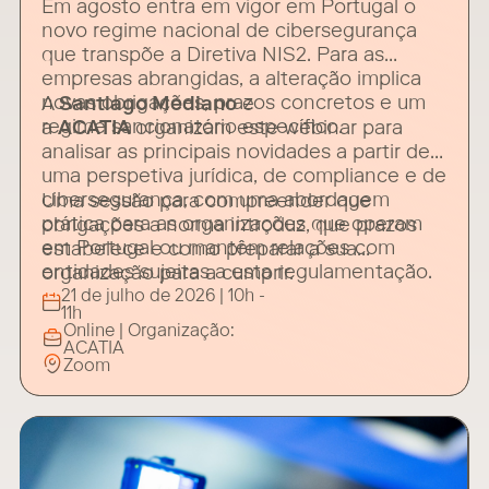
Em agosto entra em vigor em Portugal o
novo regime nacional de cibersegurança
que transpõe a Diretiva NIS2. Para as
empresas abrangidas, a alteração implica
novas obrigações, prazos concretos e um
A
Santiago Mediano
e
regime sancionatório específico.
a
ACATIA
organizam este webinar para
analisar as principais novidades a partir de
uma perspetiva jurídica, de compliance e de
cibersegurança, com uma abordagem
Uma sessão para compreender que
prática para as organizações que operam
obrigações a norma introduz, que prazos
em Portugal ou mantêm relações com
estabelece e como preparar a sua
entidades sujeitas a esta regulamentação.
organização para a cumprir.
21 de julho de 2026 | 10h -
11h
Online | Organização:
ACATIA
Zoom