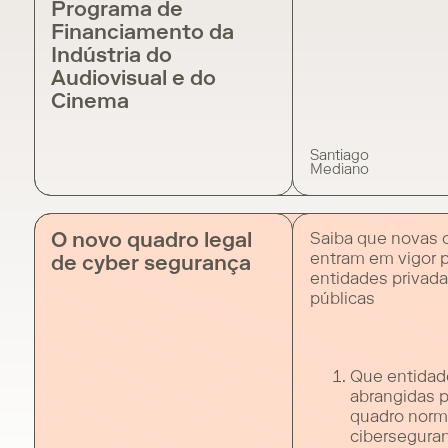
Programa de
da Indústria do A
Financiamento da
do Cinema (SCRI.P
Indústria do
pelo Decreto-Lei 
57/2026, de 19 de 
Audiovisual e do
para o período 20
Cinema
nova portaria reg
Regime de Incent
Produção Audiovi
Santiago
Mediano
Cinematográfica (
O novo quadro legal
Saiba que novas 
entram em vigor 
de cyber segurança
entidades privada
públicas
Que entidad
abrangidas 
quadro norm
cibersegura