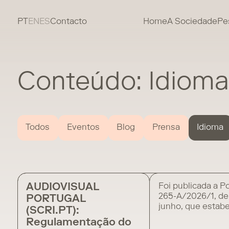
PT
EN
ES
Contacto
Home
A Sociedade
Pe
Conteúdo: Idioma
Todos
Eventos
Blog
Prensa
Idioma
AUDIOVISUAL
Foi publicada a Po
265-A/2026/1, de
PORTUGAL
junho, que estab
(SCRI.PT):
normas de aplica
Regulamentação do
Programa de Fin