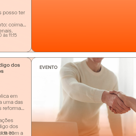
 posso ter
to: coimas
enais.
 às 11:15
digo dos
EVENTO
os
blica em
sa uma das
as reformas
rações
digo dos
s e ao
muda com a