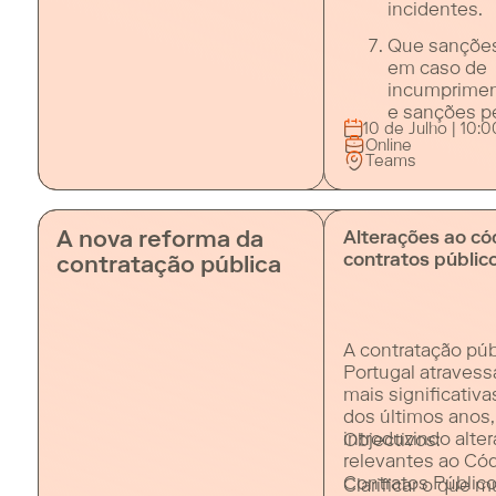
incidentes.
Que sanções
em caso de
incumprimen
e sanções p
10 de Julho | 10:00
Online
Teams
A nova reforma da
Alterações ao có
contratos públic
contratação pública
A contratação pú
Portugal atraves
mais significativ
dos últimos anos,
introduzindo alte
Objectivos:
relevantes ao Có
Contratos Público
Clarificar o que 