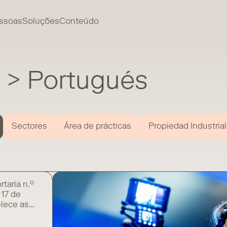
ssoas
Soluções
Conteúdo
 > Portugués
Sectores
Área de prácticas
Propiedad Industrial
rtaria n.º
 17 de
elece as
ção do
anciamento