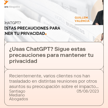
¿Usas ChatGPT? Sigue estas
precauciones para mantener tu
privacidad
Recientemente, varios clientes nos han
trasladado en distintas reuniones por otros
asuntos su preocupación sobre el impacto
Santiago
05/08/2023
que herramientas de IA como
Mediano
ChatGPT pueden tener en sus
Abogados
organizaciones, y más concretamente, qué