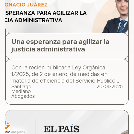
Una esperanza para agilizar la
justicia administrativa
Con la recién publicada Ley Orgánica
1/2025, de 2 de enero, de medidas en
materia de eficiencia del Servicio Público
Santiago
20/01/2025
de Justicia, el año se estrena con
Mediano
importantes novedades para quienes
Abogados
deben impugnar decisiones administrativas
ante los tribunales. Una de ellas es la nueva
regulación del procedimiento abreviado
contencioso-administrativo que,
introducido en 1998, ha terminado por
convertirse