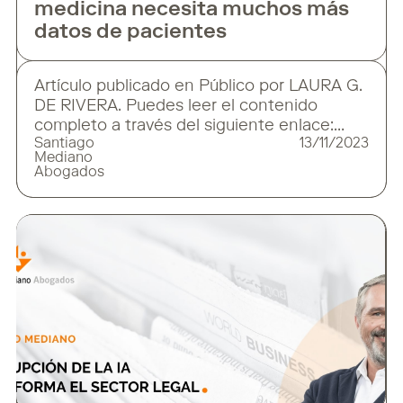
medicina necesita muchos más
datos de pacientes
Artículo publicado en Público por LAURA G.
DE RIVERA. Puedes leer el contenido
completo a través del siguiente enlace:
Santiago
13/11/2023
https://www.publico.es/ciencias/inteligencia-
Mediano
artificial-medicina-necesita-mas-datos-
Abogados
pacientes.html Aún está en fase de
aprendizaje y necesita deglutir grandes
cantidades de historiales médicos reales
para establecerse en la rutina médica
LAURA G. DE RIVERA El machine
learning promete una revolución en el
diagnóstico y tratamiento personalizado de
múltiples