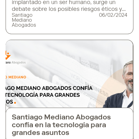
implantado en un ser humano, surge un
debate sobre los posibles riesgos éticos y
Santiago
06/02/2024
violaciones a la privacidad asociados al
Mediano
auge de las interfaces cerebro-ordenador.
Abogados
En unas declaraciones recientes
concedidas a 𝘌𝘭 𝘌𝘴𝑝𝘢ñ𝘰𝘭, nuestro
presidente Santiago Mediano, experto en
robótica e inteligencia artificial, destaca
que los retos que plantea
Santiago Mediano Abogados
confía en la tecnología para
grandes asuntos