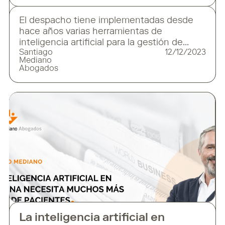
El despacho tiene implementadas desde
hace años varias herramientas de
inteligencia artificial para la gestión de
Santiago
12/12/2023
litigios y otros asuntos con un gran volumen
Mediano
de expedientes. “La inteligencia artificial
Abogados
(IA) generativa está revolucionando el
sector legal al igual que muchos otros”. Así
de contundente se muestra Santiago
Mediano, presidente de Santiago Mediano
Abogados, que cree
La inteligencia artificial en