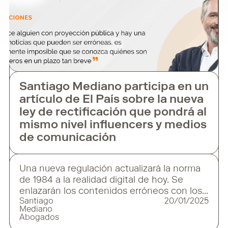
Santiago Mediano participa en un
artículo de El País sobre la nueva
ley de rectificación que pondrá al
mismo nivel influencers y medios
de comunicación
Una nueva regulación actualizará la norma
de 1984 a la realidad digital de hoy. Se
enlazarán los contenidos erróneos con los
Santiago
20/01/2025
corregidos. La nueva Ley de Rectificación,
Mediano
recientemente aprobada en España, busca
Abogados
equiparar la responsabilidad de los