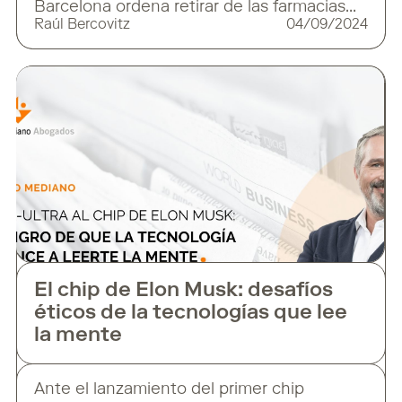
Barcelona ordena retirar de las farmacias
Raúl Bercovitz
04/09/2024
un genérico que ahorra 380.000 euros al
día a la sanidad pública La medida, sin
precedentes, llega solo cuatro meses
después del lanzamiento del medicamento
y es fruto de la guerra de patentes entre las
El chip de Elon Musk: desafíos
éticos de la tecnologías que lee
la mente
Ante el lanzamiento del primer chip