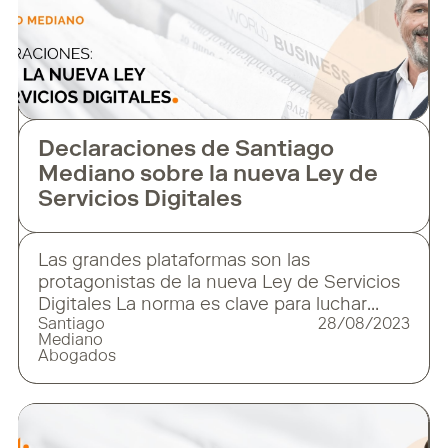
Declaraciones de Santiago
Mediano sobre la nueva Ley de
Servicios Digitales
Las grandes plataformas son las
protagonistas de la nueva Ley de Servicios
Digitales La norma es clave para luchar
Santiago
28/08/2023
contra los problemas que afectan a la
Mediano
sociedad digital, como el discurso de odio,
Abogados
la desinformación y el abuso de datos
personales Desde el pasado viernes, 25 de
agosto, la Ley de Servicios Digitales (DSA,
por sus siglas