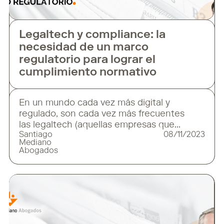
Legaltech y compliance: la
necesidad de un marco
regulatorio para lograr el
cumplimiento normativo
En un mundo cada vez más digital y
regulado, son cada vez más frecuentes
las legaltech (aquellas empresas que
Santiago
08/11/2023
fusionan el ámbito legal con la innovación
Mediano
tecnológica) en el sector legal para
Abogados
potenciar la innovación y el desarrollo del
cumplimiento normativo (compliance).
Justamente por ello, las legaltech están
desempeñando un papel crucial al ayudar a
las organizaciones a cumplir