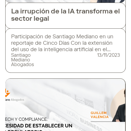
La irrupción de la IA transforma el
sector legal
Participación de Santiago Mediano en un
reportaje de Cinco Días Con la extensión
del uso de la inteligencia artificial en el
Santiago
13/11/2023
mundo del derecho están surgiendo
Mediano
nuevos roles La inteligencia artificial (IA) ya
Abogados
está teniendo un impacto directo en el
sector legal. Según los últimos datos
publicados por la Harvard Business
Review, la IA impactará en el