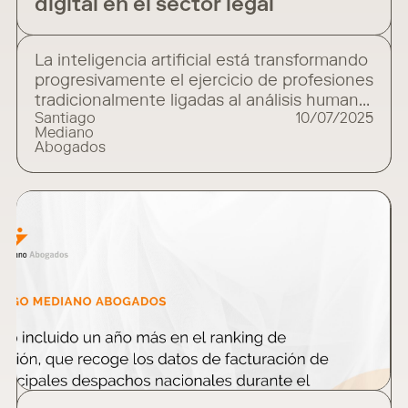
digital en el sector legal
La inteligencia artificial está transformando
progresivamente el ejercicio de profesiones
tradicionalmente ligadas al análisis humano,
Santiago
10/07/2025
como el Derecho. Automatización de
Mediano
tareas, análisis predictivo, asistencia en la
Abogados
toma de decisiones o identificación de
patrones en sentencias son ya una
realidad. Herramientas como
la jurimetría empiezan a formar parte del día
a día en algunos despachos y
departamentos jurídicos.