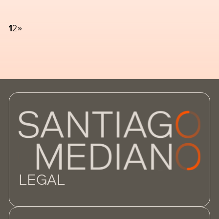
consideraciones deben trasladar a
compañeros y clientes en relación con la
protección y la privacidad de datos
1
2
»
personales al hacer uso de dichas
herramientas; máxime
LEGAL