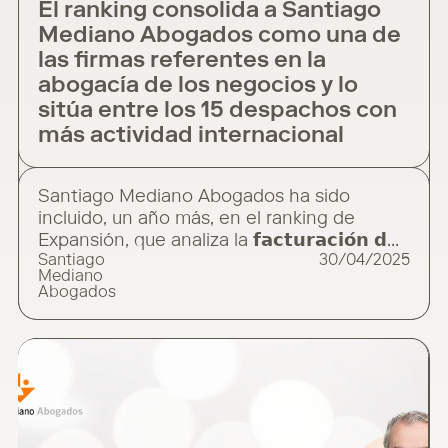
El ranking consolida a Santiago
Mediano Abogados como una de
las firmas referentes en la
abogacía de los negocios y lo
sitúa entre los 15 despachos con
más actividad internacional
Santiago Mediano Abogados ha sido
incluido, un año más, en el ranking de
Expansión, que analiza la 𝗳𝗮𝗰𝘁𝘂𝗿𝗮𝗰𝗶𝗼́𝗻 𝗱𝗲
Santiago
30/04/2025
𝗹𝗼𝘀 𝗽𝗿𝗶𝗻𝗰𝗶𝗽𝗮𝗹𝗲𝘀 𝗱𝗲𝘀𝗽𝗮𝗰𝗵𝗼𝘀 𝗻𝗮𝗰𝗶𝗼𝗻𝗮𝗹𝗲𝘀
Mediano
𝗱𝘂𝗿𝗮𝗻𝘁𝗲 𝗲𝗹 𝗲𝗷𝗲𝗿𝗰𝗶𝗰𝗶𝗼 𝟮𝟬𝟮𝟰. Este ranking
Abogados
reafirma nuestra posición como una de las
firmas de referencia en la abogacía de los
negocios y nos sitúa 𝗲𝗻𝘁𝗿𝗲 𝗹𝗼𝘀 𝟭𝟱
𝗱𝗲𝘀𝗽𝗮𝗰𝗵𝗼𝘀 𝗻𝗮𝗰𝗶𝗼𝗻𝗮𝗹𝗲𝘀 𝗰𝗼𝗻 𝗺𝗮𝘆𝗼𝗿