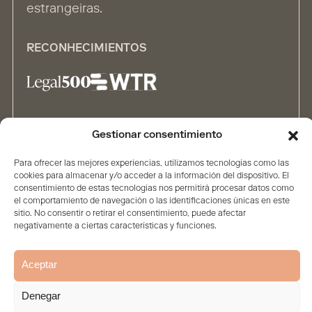
estrangeiras.
RECONHECIMIENTOS
ALIANÇAS
Gestionar consentimiento
Para ofrecer las mejores experiencias, utilizamos tecnologías como las
cookies para almacenar y/o acceder a la información del dispositivo. El
consentimiento de estas tecnologías nos permitirá procesar datos como
el comportamiento de navegación o las identificaciones únicas en este
sitio. No consentir o retirar el consentimiento, puede afectar
negativamente a ciertas características y funciones.
Home
A Sociedade
Conteúdo
Pessoas
Soluções
Aviso legal e proteção de
Política de
Política de
Aceptar
dados
privacidade
Cookies
© 2026. Todos os direitos reservados
Denegar