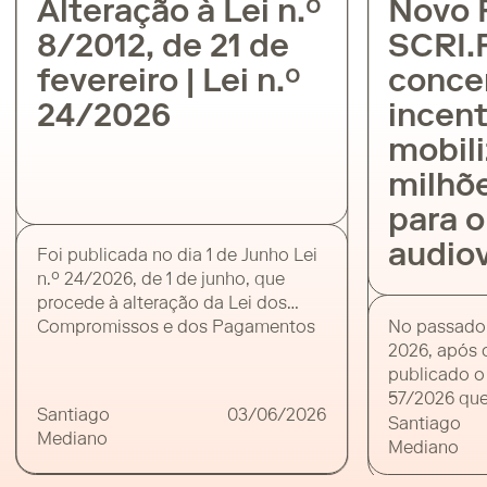
Alteração à Lei n.º
Novo 
8/2012, de 21 de
SCRI.
fevereiro | Lei n.º
concen
24/2026
incent
mobili
milhõe
para o
audiov
Foi publicada no dia 1 de Junho Lei
n.º 24/2026, de 1 de junho, que
procede à alteração da Lei dos
No passado di
Compromissos e dos Pagamentos
2026, após co
em Atraso (Lei n.º 8/2012) das
publicado o D
entidades públicas. O presente
57/2026 que 
diploma redefine o conceito de
Santiago
03/06/2026
Financiament
“pagamentos em atraso” em
Santiago
Mediano
Audiovisual e
conformidade com os prazos de 30
Mediano
o qual entrou
ou 60 dias estipulados no […]