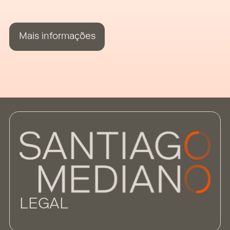
fevereiro de
surge num co
dos mecanism
Mais informações
LEGAL