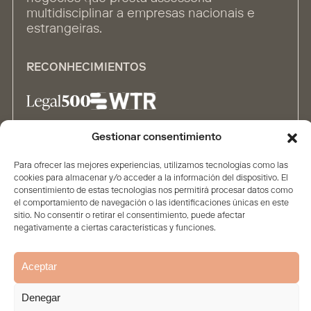
multidisciplinar a empresas nacionais e
estrangeiras.
RECONHECIMIENTOS
Gestionar consentimiento
ALIANÇAS
Para ofrecer las mejores experiencias, utilizamos tecnologías como las
cookies para almacenar y/o acceder a la información del dispositivo. El
consentimiento de estas tecnologías nos permitirá procesar datos como
el comportamiento de navegación o las identificaciones únicas en este
sitio. No consentir o retirar el consentimiento, puede afectar
negativamente a ciertas características y funciones.
Home
A Sociedade
Conteúdo
Pessoas
Soluções
Aceptar
Aviso legal e proteção de
Política de
Política de
dados
privacidade
Cookies
Denegar