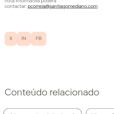
nota informativa poderá
contactar:
pcorreia@santiagomediano.com
X
IN
FB
Conteúdo relacionado