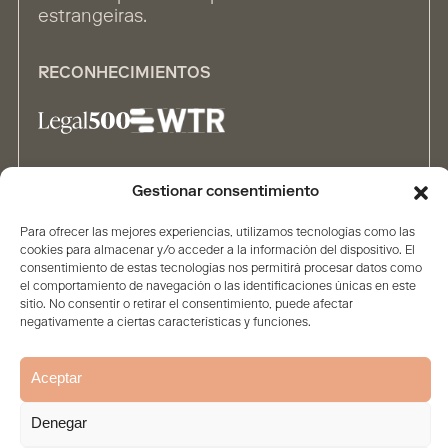
estrangeiras.
RECONHECIMIENTOS
Gestionar consentimiento
ALIANÇAS
Para ofrecer las mejores experiencias, utilizamos tecnologías como las
cookies para almacenar y/o acceder a la información del dispositivo. El
consentimiento de estas tecnologías nos permitirá procesar datos como
el comportamiento de navegación o las identificaciones únicas en este
sitio. No consentir o retirar el consentimiento, puede afectar
negativamente a ciertas características y funciones.
Home
A Sociedade
Conteúdo
Pessoas
Soluções
Aceptar
Aviso legal e proteção de
Política de
Política de
dados
privacidade
Cookies
Denegar
© 2026. Todos os direitos reservados