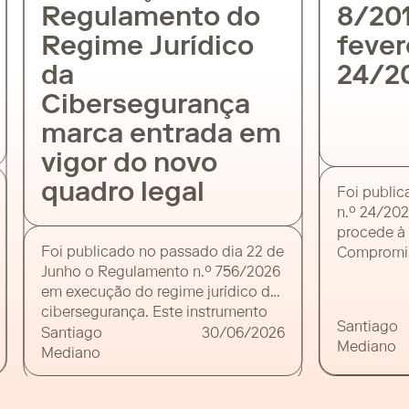
Regulamento do
8/2012
Regime Jurídico
feverei
da
24/20
Cibersegurança
marca entrada em
vigor do novo
quadro legal
Foi publicad
n.º 24/2026,
procede à a
Foi publicado no passado dia 22 de
Compromiss
Junho o Regulamento n.º 756/2026
em Atraso (L
em execução do regime jurídico da
entidades p
cibersegurança. Este instrumento
diploma red
Santiago
juntamente com a activação do
“pagamento
Santiago
30/06/2026
Mediano
portal de cibersegurança CNCS –
conformida
Mediano
MyCiber iniciou a contagem de
ou 60 dias e
diversos prazos para que as