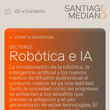
Contacto
← Volver a soluciones
SECTORES
Robótica e IA
La incorporación de la robótica, la
inteligencia artificial y los nuevos
medios de difusión audiovisual al
consumo masivo es ya una realidad.
Tanto la sociedad como las empresas
se enfrentan a los desafíos que
plantea la adopción y el uso
generalizado de estas tecnologías. El