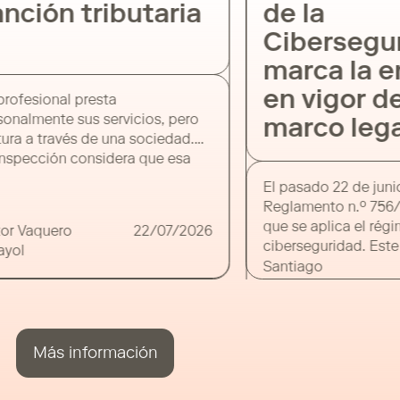
nción tributaria
de la
Cibersegu
marca la e
en vigor d
profesional presta
sonalmente sus servicios, pero
marco lega
tura a través de una sociedad.
Inspección considera que esa
idad carece de medios
El pasado 22 de juni
cientes, atribuye directamente
Reglamento n.º 756/
rentas al contribuyente y le
que se aplica el régi
tor Vaquero
22/07/2026
one una sanción. La cuestión
ciberseguridad. Este
ayol
siva es si la mera utilización de
junto con la puesta 
Santiago
estructura societaria basta para
portal de cibersegu
Mediano
ficar la infracción como muy
—MyCiber—, ha marc
e o […]
de diversos plazos p
entidades sujetas al
Más información
cumplan con sus obl
legales. El […]