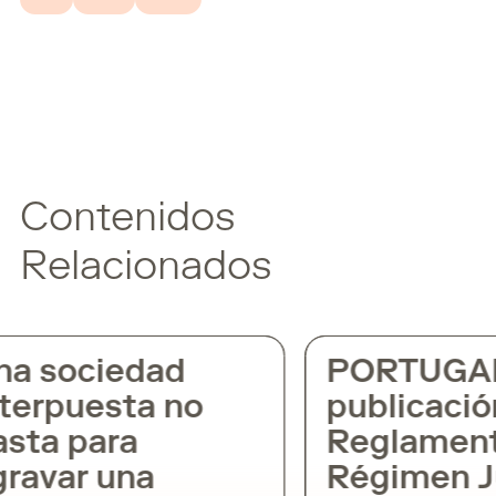
Contenidos
Relacionados
na sociedad
PORTUGAL
nterpuesta no
publicació
asta para
Reglament
gravar una
Régimen J