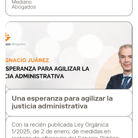
Mediano
2026, pero algunas han entrado en vigor
Abogados
este pasado 2 de febrero de 2025. 1.- ¿A
quién afecta? El Reglamento Europeo de
Inteligencia Artificial (RIA) afecta a todas
Una esperanza para agilizar la
justicia administrativa
Con la recién publicada Ley Orgánica
1/2025, de 2 de enero, de medidas en