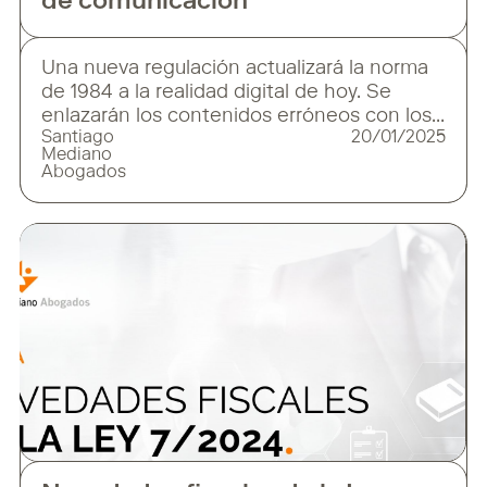
de comunicación
Una nueva regulación actualizará la norma
de 1984 a la realidad digital de hoy. Se
enlazarán los contenidos erróneos con los
Santiago
20/01/2025
corregidos. La nueva Ley de Rectificación,
Mediano
recientemente aprobada en España, busca
Abogados
equiparar la responsabilidad de los
influencers con la de los medios de
comunicación tradicionales. Este cambio
legislativo obliga a quienes generan
contenido digital,