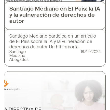
Santiago Mediano en El País: la IA
y la vulneración de derechos de
autor
Santiago Mediano participa en un artículo
de El País sobre la IA y la vulneración de
derechos de autor Un hit inmortal
Santiago
18/12/2024
como Soy un truhan, soy un señor, de Julio
Mediano
Iglesias, ha renacido gracias a la
Abogados
inteligencia artificial, ahora en una versión
reguetonera que se ha vuelto viral. Con un
toque moderno y una imagen