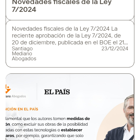
Novedades fiscales de la Ley
7/2024
Novedades fiscales de la Ley 7/2024 La
reciente aprobación de la Ley 7/2024, de
20 de diciembre, publicada en el BOE el 21
Santiago
23/12/2024
de diciembre de 2024, trae consigo
Mediano
cambios significativos en el sistema
Abogados
tributario español. Este nuevo marco
normativo no solo adapta la legislación
nacional a los compromisos
internacionales, sino que también introduce
medidas