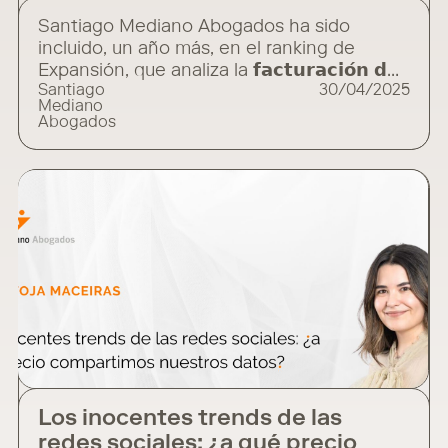
Santiago Mediano Abogados ha sido
incluido, un año más, en el ranking de
Expansión, que analiza la 𝗳𝗮𝗰𝘁𝘂𝗿𝗮𝗰𝗶𝗼́𝗻 𝗱𝗲
Santiago
30/04/2025
𝗹𝗼𝘀 𝗽𝗿𝗶𝗻𝗰𝗶𝗽𝗮𝗹𝗲𝘀 𝗱𝗲𝘀𝗽𝗮𝗰𝗵𝗼𝘀 𝗻𝗮𝗰𝗶𝗼𝗻𝗮𝗹𝗲𝘀
Mediano
𝗱𝘂𝗿𝗮𝗻𝘁𝗲 𝗲𝗹 𝗲𝗷𝗲𝗿𝗰𝗶𝗰𝗶𝗼 𝟮𝟬𝟮𝟰. Este ranking
Abogados
reafirma nuestra posición como una de las
firmas de referencia en la abogacía de los
negocios y nos sitúa 𝗲𝗻𝘁𝗿𝗲 𝗹𝗼𝘀 𝟭𝟱
𝗱𝗲𝘀𝗽𝗮𝗰𝗵𝗼𝘀 𝗻𝗮𝗰𝗶𝗼𝗻𝗮𝗹𝗲𝘀 𝗰𝗼𝗻 𝗺𝗮𝘆𝗼𝗿
Los inocentes trends de las
redes sociales: ¿a qué precio