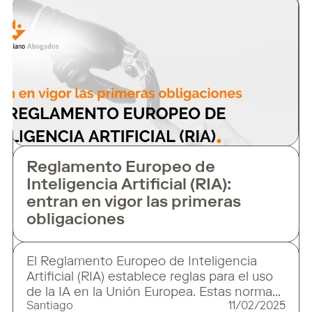
como un aliado estratégico en la práctica
jurídica. Nuestro presidente, Santiago
Mediano, ha compartido su
Reglamento Europeo de
Inteligencia Artificial (RIA):
entran en vigor las primeras
obligaciones
El Reglamento Europeo de Inteligencia
Artificial (RIA) establece reglas para el uso
de la IA en la Unión Europea. Estas normas
Santiago
11/02/2025
se aplicarán de manera progresiva hasta