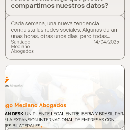
compartimos nuestros datos?
Cada semana, una nueva tendencia
conquista las redes sociales. Algunas duran
unas horas, otras unos días, pero todas
Santiago
14/04/2025
comparten un mismo patrón: la viralidad
Mediano
instantánea y la participación masiva, casi
Abogados
automática. La última en popularizarse
consiste en transformar una fotografía real
en una ilustración inspirada en el universo
estético del estudio Ghibli —creadores de
Mi