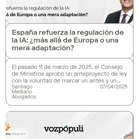
España refuerza la regulación de
la IA: ¿más allá de Europa o una
mera adaptación?
El pasado 11 de marzo de 2025, el Consejo
de Ministros aprobó un anteproyecto de ley
con la voluntad de marcar un antes y un
Santiago
07/04/2025
después en la regulación de la inteligencia
Mediano
artificial en España. Se trata de una norma
Abogados
que, además de adaptar la legislación
española al Reglamento Europeo de IA,
introduce medidas propias