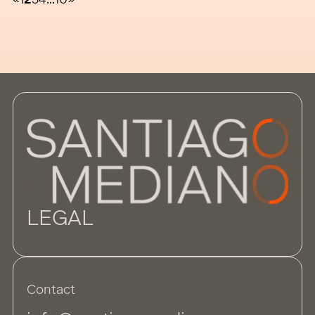
«
1
2
3
4
…
10
»
medidas buscan atraer capital
LEGAL
Contact