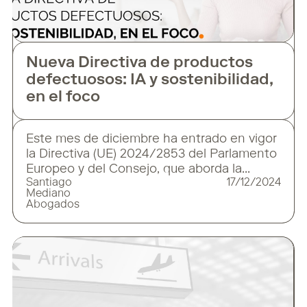
Nueva Directiva de productos
defectuosos: IA y sostenibilidad,
en el foco
Este mes de diciembre ha entrado en vigor
la Directiva (UE) 2024/2853 del Parlamento
Europeo y del Consejo, que aborda la
Santiago
17/12/2024
responsabilidad por daños causados por
Mediano
productos defectuosos. Esta nueva
Abogados
normativa, que deroga la Directiva
85/374/CEE, debe ser transpuesta por los
Estados miembros antes del 9 de
diciembre de 2026 y tiene como objetivo
actualizar