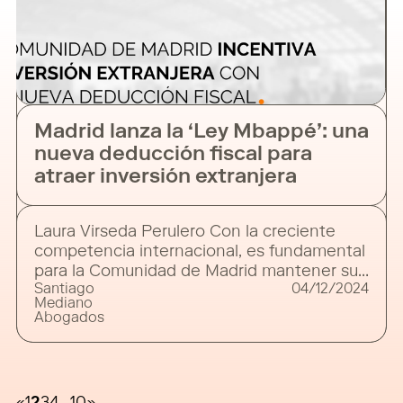
Madrid lanza la ‘Ley Mbappé’: una
nueva deducción fiscal para
atraer inversión extranjera
Laura Virseda Perulero Con la creciente
competencia internacional, es fundamental
para la Comunidad de Madrid mantener su
Santiago
04/12/2024
posición como destino preferido para la
Mediano
inversión extranjera. Conscientes de esto,
Abogados
las autoridades han introducido una nueva
deducción dirigida específicamente a los
contribuyentes no residentes que decidan
establecer su residencia en la región. Estas