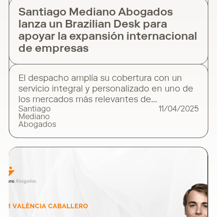
Santiago Mediano Abogados
lanza un Brazilian Desk para
apoyar la expansión internacional
de empresas
El despacho amplía su cobertura con un
servicio integral y personalizado en uno de
los mercados más relevantes de
Santiago
11/04/2025
Latinoamérica Santiago Mediano
Mediano
Abogados ha puesto en marcha el Brazilian
Abogados
Desk, un servicio especializado para prestar
asesoramiento jurídico integral a empresas
españolas y portuguesas con intereses en
Brasil, así como a compañías brasileñas que
desean operar