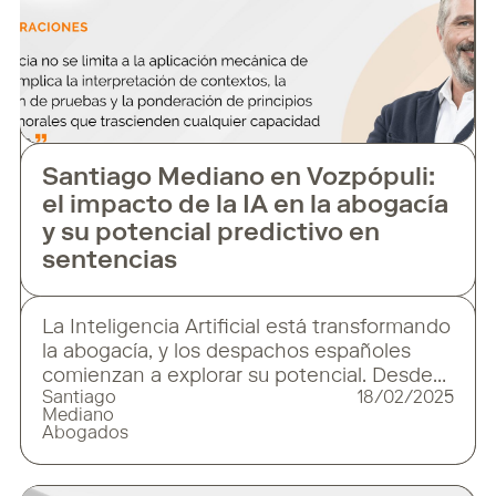
Santiago Mediano en Vozpópuli:
el impacto de la IA en la abogacía
y su potencial predictivo en
sentencias
La Inteligencia Artificial está transformando
la abogacía, y los despachos españoles
comienzan a explorar su potencial. Desde
Santiago
18/02/2025
herramientas que analizan grandes
Mediano
volúmenes de datos hasta sistemas
Abogados
capaces de predecir el posible desenlace
de un litigio, la IA se está consolidando