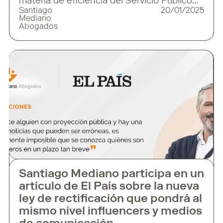
materia de eficiencia del Servicio Público
Santiago
20/01/2025
de Justicia, el año se estrena con
Mediano
importantes novedades para quienes
Abogados
deben impugnar decisiones administrativas
ante los tribunales. Una de ellas es la nueva
regulación del procedimiento abreviado
contencioso-administrativo que,
introducido en 1998, ha terminado por
convertirse
Santiago Mediano participa en un
artículo de El País sobre la nueva
ley de rectificación que pondrá al
mismo nivel influencers y medios