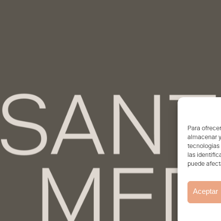
Para ofrecer
almacenar y/
tecnologías
las identifi
puede afecta
Aceptar