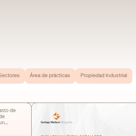
Sectores
Área de prácticas
Propiedad Industrial
arzo de
 de
 un
ey con la
ar un antes