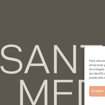
Para ofrecer
almacenar y/
tecnologías
las identifi
puede afecta
Aceptar