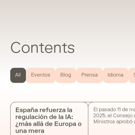
Contents
All
Eventos
Blog
Prensa
Idioma
España refuerza la
El pasado 11 de m
2025, el Consejo
regulación de la IA:
Ministros aprobó
¿más allá de Europa o
anteproyecto de l
una mera
voluntad de marc