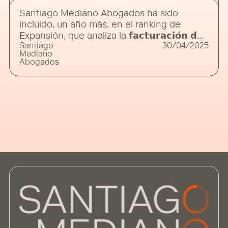
Santiago Mediano Abogados ha sido
incluido, un año más, en el ranking de
Expansión, que analiza la 𝗳𝗮𝗰𝘁𝘂𝗿𝗮𝗰𝗶𝗼́𝗻 𝗱𝗲
Santiago
30/04/2025
𝗹𝗼𝘀 𝗽𝗿𝗶𝗻𝗰𝗶𝗽𝗮𝗹𝗲𝘀 𝗱𝗲𝘀𝗽𝗮𝗰𝗵𝗼𝘀 𝗻𝗮𝗰𝗶𝗼𝗻𝗮𝗹𝗲𝘀
Mediano
𝗱𝘂𝗿𝗮𝗻𝘁𝗲 𝗲𝗹 𝗲𝗷𝗲𝗿𝗰𝗶𝗰𝗶𝗼 𝟮𝟬𝟮𝟰. Este ranking
Abogados
reafirma nuestra posición como una de las
firmas de referencia en la abogacía de los
negocios y nos sitúa 𝗲𝗻𝘁𝗿𝗲 𝗹𝗼𝘀 𝟭𝟱
𝗱𝗲𝘀𝗽𝗮𝗰𝗵𝗼𝘀 𝗻𝗮𝗰𝗶𝗼𝗻𝗮𝗹𝗲𝘀 𝗰𝗼𝗻 𝗺𝗮𝘆𝗼𝗿