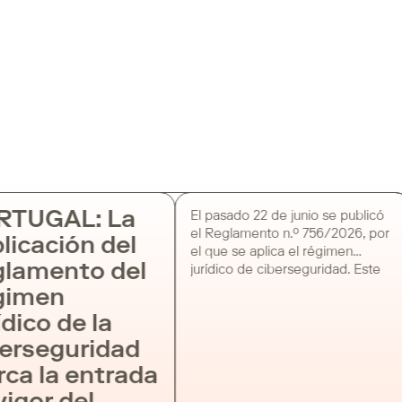
RTUGAL: La
El pasado 22 de junio se publicó
el Reglamento n.º 756/2026, por
licación del
el que se aplica el régimen
lamento del
jurídico de ciberseguridad. Este
instrumento, junto con la puesta
gimen
en marcha del portal de
dico de la
ciberseguridad del CNCS —
MyCiber—, ha marcado el inicio
erseguridad
de diversos plazos para que las
ca la entrada
entidades sujetas al nuevo
régimen cumplan con sus