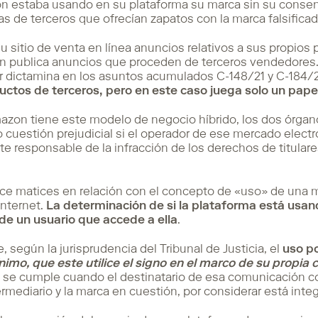
 estaba usando en su plataforma su marca sin su consenti
tas de terceros que ofrecían zapatos con la marca falsificad
u sitio de venta en línea anuncios relativos a sus propios
n publica anuncios que proceden de terceros vendedores.
 dictamina en los asuntos acumulados C-148/21 y C-184/
ctos de terceros, pero en este caso juega solo un papel
zon tiene este modelo de negocio híbrido, los dos órgano
 cuestión prejudicial si el operador de ese mercado elec
e responsable de la infracción de los derechos de titular
ce matices en relación con el concepto de «uso» de una 
Internet.
La determinación de si la plataforma está usa
de un usuario que accede a ella
.
según la jurisprudencia del Tribunal de Justicia, el
uso po
imo, que este utilice el signo en el marco de su propia
to se cumple cuando el destinatario de esa comunicación c
ermediario y la marca en cuestión, por considerar está integ