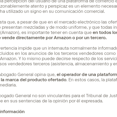
a percepción del usuario de una plataforma de comercio e
zonablemente atento y perspicaz es un elemento necesario
ha utilizado un signo en su comunicación comercial.
ta que, a pesar de que en el mercado electrónico las ofer
presentan mezcladas y de modo uniforme, y que todas inc
r (Amazon), es importante tener en cuenta que
en todos lo
se vende directamente por Amazon o por un tercero.
dvertencia impide que un internauta normalmente informa
ncluidos en los anuncios de los terceros vendedores como p
Amazon. Y lo mismo puede decirse respecto de los servi
esos vendedores terceros (asistencia, almacenamiento y en
l Abogado General opina que,
el operador de una platafor
la marca del producto ofertado
. En estos casos, la plat
ediaria.
ogado General no son vinculantes para el Tribunal de Justi
 en sus sentencias de la opinión por él expresada.
información