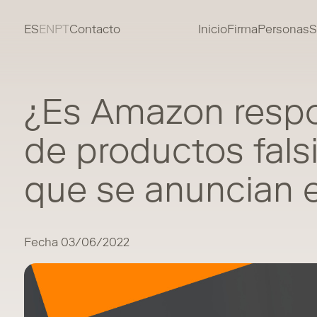
ES
EN
PT
Contacto
Inicio
Firma
Personas
S
¿Es Amazon respo
de productos fals
que se anuncian 
Fecha 03/06/2022