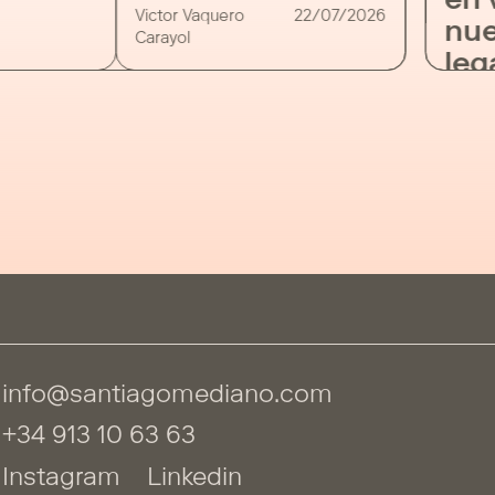
en 
calificar la infracción como muy
Victor Vaquero
22/07/2026
nue
grave o […]
Carayol
leg
info@santiagomediano.com
+34 913 10 63 63
Instagram
Linkedin