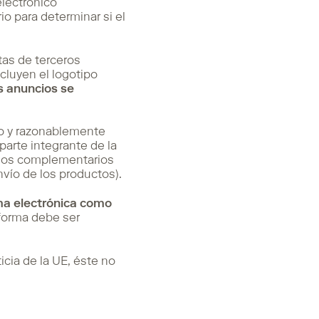
lectrónico
 para determinar si el
tas de terceros
luyen el logotipo
s anuncios se
do y razonablemente
arte integrante de la
cios complementarios
vío de los productos).
ma electrónica como
aforma debe ser
cia de la UE, éste no