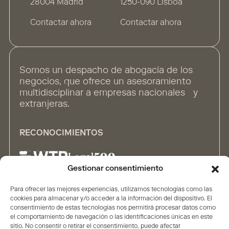
28004 Madrid
1250-090 Lisboa
Contactar ahora
Contactar ahora
Somos un despacho de abogacía de los
negocios, que ofrece un asesoramiento
multidisciplinar a empresas nacionales y
extranjeras.
RECONOCIMIENTOS
Gestionar consentimiento
Para ofrecer las mejores experiencias, utilizamos tecnologías como las
ALIANZAS
cookies para almacenar y/o acceder a la información del dispositivo. El
consentimiento de estas tecnologías nos permitirá procesar datos como
el comportamiento de navegación o las identificaciones únicas en este
sitio. No consentir o retirar el consentimiento, puede afectar