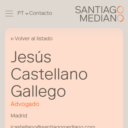
Contacto
←
Volver al listado
Jesús
Castellano
Gallego
Advogado
Madrid
jcastellano@santiagomediano.com