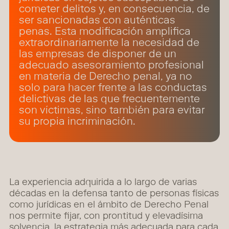
cometer delitos y, en consecuencia, de
ser sancionadas con auténticas
penas. Esta modificación amplifica
extraordinariamente la necesidad de
las empresas de disponer de un
adecuado asesoramiento profesional
en materia de Derecho penal, ya no
solo para hacer frente a las conductas
delictivas de las que frecuentemente
son víctimas, sino también para evitar
su propia incriminación.
La experiencia adquirida a lo largo de varias
décadas en la defensa tanto de personas físicas
como jurídicas en el ámbito de Derecho Penal
nos permite fijar, con prontitud y elevadísima
solvencia, la estrategia más adecuada para cada