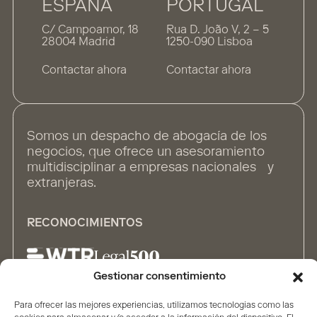
ESPAÑA
PORTUGAL
C/ Campoamor, 18
Rua D. João V, 2 – 5
28004 Madrid
1250-090 Lisboa
Contactar ahora
Contactar ahora
Somos un despacho de abogacía de los
negocios, que ofrece un asesoramiento
multidisciplinar a empresas nacionales y
extranjeras.
RECONOCIMIENTOS
Gestionar consentimiento
Para ofrecer las mejores experiencias, utilizamos tecnologías como las
ALIANZAS