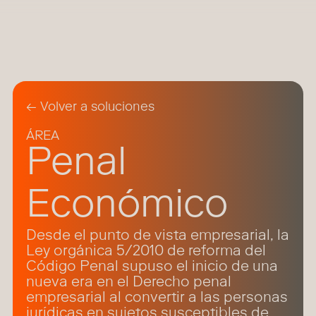
← Volver a soluciones
ÁREA
Penal
Económico
Desde el punto de vista empresarial, la
Ley orgánica 5/2010 de reforma del
Código Penal supuso el inicio de una
nueva era en el Derecho penal
empresarial al convertir a las personas
jurídicas en sujetos susceptibles de