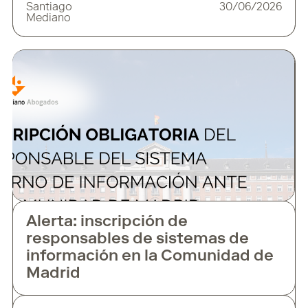
Santiago
30/06/2026
Este instrumento, junto con la puesta en
Mediano
marcha del portal de ciberseguridad
del CNCS —MyCiber—, ha marcado el
inicio de diversos plazos para que las
entidades sujetas al nuevo régimen
cumplan con sus obligaciones legales. El
Alerta: inscripción de
responsables de sistemas de
información en la Comunidad de
Madrid