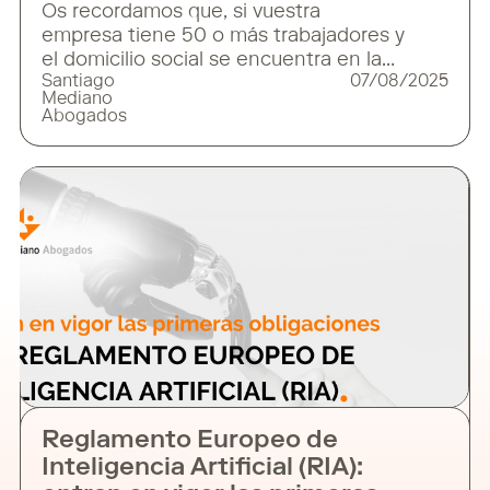
Os recordamos que, si vuestra
empresa tiene 50 o más trabajadores y
el domicilio social se encuentra en la
Santiago
07/08/2025
Comunidad de Madrid, es imprescindible
Mediano
tener en cuenta lo siguiente: En
Abogados
cumplimiento de la normativa vigente en
materia de prevención del fraude, y de
acuerdo con lo establecido por la Oficina
de Prevención y Lucha contra el Fraude de
la Comunidad
Reglamento Europeo de
Inteligencia Artificial (RIA):