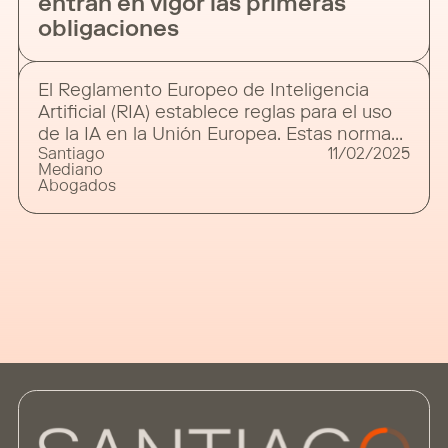
entran en vigor las primeras
obligaciones
El Reglamento Europeo de Inteligencia
Artificial (RIA) establece reglas para el uso
de la IA en la Unión Europea. Estas normas
Santiago
11/02/2025
se aplicarán de manera progresiva hasta
Mediano
2026, pero algunas han entrado en vigor
Abogados
este pasado 2 de febrero de 2025. 1.- ¿A
quién afecta? El Reglamento Europeo de
Inteligencia Artificial (RIA) afecta a todas