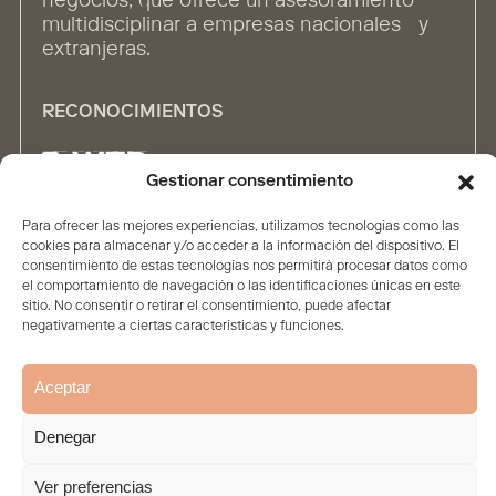
negocios, que ofrece un asesoramiento
multidisciplinar a empresas nacionales y
extranjeras.
RECONOCIMIENTOS
Gestionar consentimiento
Para ofrecer las mejores experiencias, utilizamos tecnologías como las
ALIANZAS
cookies para almacenar y/o acceder a la información del dispositivo. El
consentimiento de estas tecnologías nos permitirá procesar datos como
el comportamiento de navegación o las identificaciones únicas en este
sitio. No consentir o retirar el consentimiento, puede afectar
negativamente a ciertas características y funciones.
Aceptar
Inicio
Firma
Contenidos
Personas
Soluciones
Denegar
Aviso legal
Política de privacidad
Política de Cookies
© 2026. Todos los derechos reservados
Ver preferencias