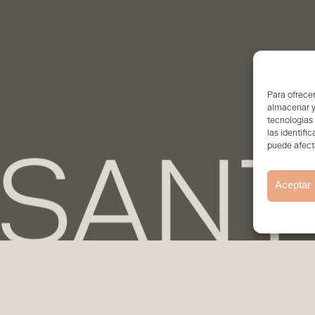
Para ofrecer
almacenar y/
tecnologías
las identifi
puede afecta
Aceptar