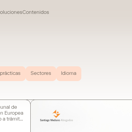
oluciones
Contenidos
 prácticas
Sectores
Idioma
bunal de
ión Europea
o a trámite
udicial que
precedente