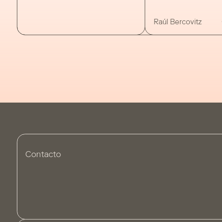
litigio principal e
Inditex con la em
Raúl Bercovitz
Buongiorno
Contacto