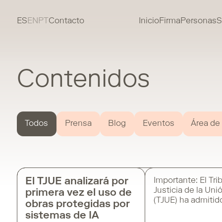
ES
EN
PT
Contacto
Inicio
Firma
Personas
S
Contenidos
Todos
Prensa
Blog
Eventos
Área de
El TJUE analizará por
Importante: El Tri
Justicia de la Un
primera vez el uso de
(TJUE) ha admitid
obras protegidas por
una cuestión prej
sistemas de IA
puede sentar un 