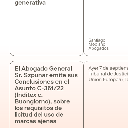
generativa
decisivo sobre el
contenidos prote
derechos de autor
entrenamiento y
funcionamiento d
de inteligencia arti
generativa. ¿Cuál 
Santiago
origen del caso? El
Mediano
Abogados
de
El Abogado General
Ayer 7 de septiem
Tribunal de Justici
Sr. Szpunar emite sus
Unión Europea (T
Conclusiones en el
publicó en su port
Asunto C-361/22
conclusiones del
(Inditex c.
General Sr. Szpun
Buongiorno), sobre
Asunto C-361/22 (
los requisitos de
Buongiorno), en r
una petición de d
licitud del uso de
prejudicial plante
marcas ajenas
Tribunal Supremo 