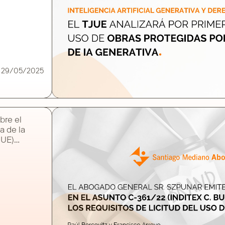
 uso de
gidos por
 en el
e sistemas
ficial
es el
29/05/2025
 3 de abril
bre el
a de la
JUE)
al las
 Abogado
ar en el
Inditex c.
elación con
ecisión
ada por el
español. El