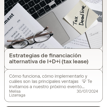
Estrategias de financiación
alternativa de I+D+i (tax lease)
Cómo funciona, cómo implementarlo y
cuáles son las principales ventajas 💡 Te
invitamos a nuestro próximo evento
Melisa
30/07/2024
presencial, donde desglosaremos el
Lizarraga
funcionamiento y las ventajas del «Tax
Lease», una herramienta fiscal clave para