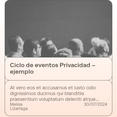
deserunt mollitia animi, id est laborum et
dolorum fuga. Et harum quidem rerum facilis
est et expedita distinctio.
Ciclo de eventos Privacidad –
ejemplo
At vero eos et accusamus et iusto odio
dignissimos ducimus qui blanditiis
praesentium voluptatum deleniti atque
Melisa
30/07/2024
corrupti quos dolores et quas molestias
Lizarraga
excepturi sint occaecati cupiditate non
provident, similique sunt in culpa qui officia