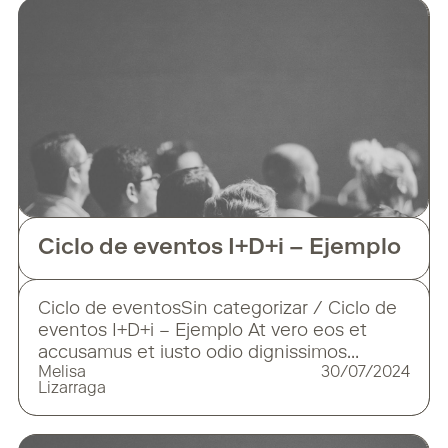
financiar tus proyectos de I+D+i. Este
mecanismo permite a las empresas
obtener liquidez no dilutiva en el
capital, mediante la cesión de
Ciclo de eventos I+D+i – Ejemplo
Ciclo de eventosSin categorizar / Ciclo de
eventos I+D+i – Ejemplo At vero eos et
accusamus et iusto odio dignissimos
Melisa
30/07/2024
ducimus qui blanditiis praesentium
Lizarraga
voluptatum deleniti atque corrupti quos
dolores et quas molestias excepturi sint
occaecati cupiditate non provident,