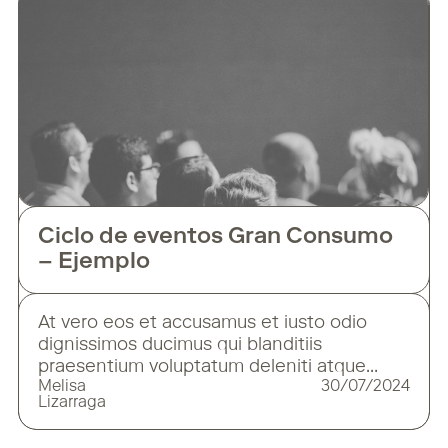
similique sunt in culpa qui officia deserunt
mollitia animi, id est laborum et dolorum
fuga. Et
Ciclo de eventos Gran Consumo
– Ejemplo
At vero eos et accusamus et iusto odio
dignissimos ducimus qui blanditiis
praesentium voluptatum deleniti atque
Melisa
30/07/2024
corrupti quos dolores et quas molestias
Lizarraga
excepturi sint occaecati cupiditate non
provident, similique sunt in culpa qui officia