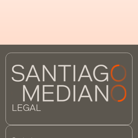
deserunt mollitia animi, id est laborum et
dolorum fuga. Et harum quidem rerum facilis
est et expedita distinctio.
LEGAL