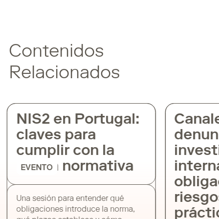
Contenidos
Relacionados
NIS2 en Portugal:
Canal
claves para
denun
cumplir con la
invest
nueva normativa
intern
EVENTO
obliga
riesgo
Una sesión para entender qué
obligaciones introduce la norma,
prácti