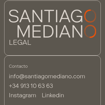
necesario, s
30 de jun
efectivament
investigació
(PT)
exponen a ri
Webinar |
inseguridad 
Zoom
LEGAL
Contacto
info@santiagomediano.com
+34 913 10 63 63
Instagram
Linkedin