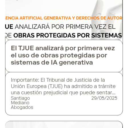
El TJUE analizará por primera vez
el uso de obras protegidas por
sistemas de IA generativa
Importante: El Tribunal de Justicia de la
Unión Europea (TJUE) ha admitido a trámite
una cuestión prejudicial que puede sentar
Santiago
29/05/2025
un precedente decisivo sobre el uso de
Mediano
contenidos protegidos por derechos de
Abogados
autor en el entrenamiento y
funcionamiento de sistemas de inteligencia
artificial generativa. ¿Cuál es el origen del