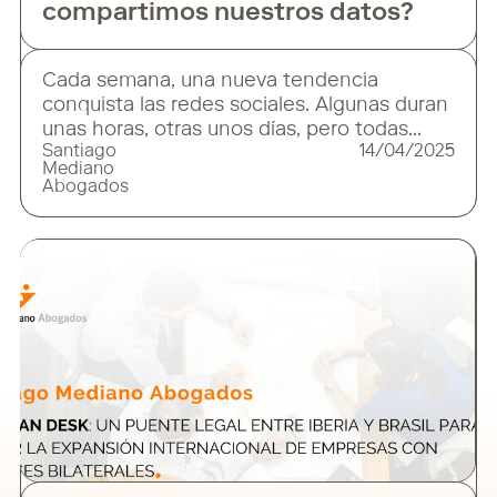
compartimos nuestros datos?
Cada semana, una nueva tendencia
conquista las redes sociales. Algunas duran
unas horas, otras unos días, pero todas
Santiago
14/04/2025
comparten un mismo patrón: la viralidad
Mediano
instantánea y la participación masiva, casi
Abogados
automática. La última en popularizarse
consiste en transformar una fotografía real
en una ilustración inspirada en el universo
estético del estudio Ghibli —creadores de
Mi