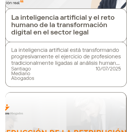
La inteligencia artificial y el reto
humano de la transformación
digital en el sector legal
La inteligencia artificial está transformando
progresivamente el ejercicio de profesiones
tradicionalmente ligadas al análisis humano,
Santiago
10/07/2025
como el Derecho. Automatización de
Mediano
tareas, análisis predictivo, asistencia en la
Abogados
toma de decisiones o identificación de
patrones en sentencias son ya una
realidad. Herramientas como
la jurimetría empiezan a formar parte del día
a día en algunos despachos y
departamentos jurídicos.