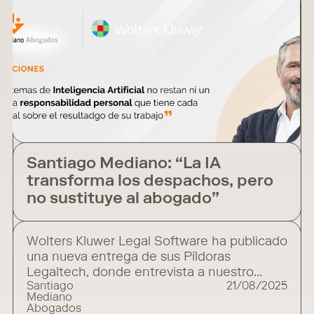
Santiago Mediano: “La IA
transforma los despachos, pero
no sustituye al abogado”
Wolters Kluwer Legal Software ha publicado
una nueva entrega de sus Píldoras
Legaltech, donde entrevista a nuestro
Santiago
21/08/2025
presidente Santiago Mediano. En esta
Mediano
conversación, disponible en YouTube,
Abogados