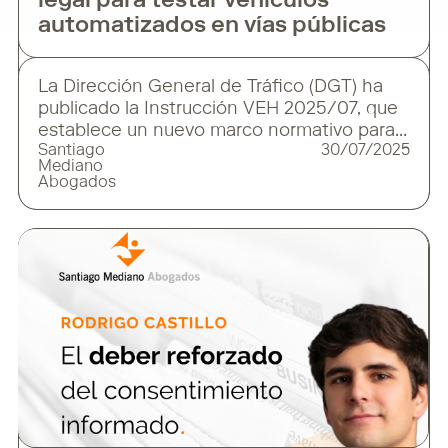
legal para testar vehículos
automatizados en vías públicas
La Dirección General de Tráfico (DGT) ha
publicado la Instrucción VEH 2025/07, que
establece un nuevo marco normativo para
Santiago
30/07/2025
la realización de pruebas con vehículos
Mediano
automatizados o de conducción remota en
Abogados
vías abiertas al tráfico general. Esta
regulación marca un hito en la integración
segura y controlada de tecnologías de
movilidad inteligente en vías públicas,
garantizando en todo