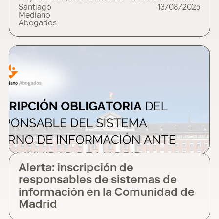
Santiago
13/08/2025
de inicio de su actividad: el 1 de septiembre
Mediano
de 2025. ¿Qué significa esto para ti?
Abogados
La A.A.I. es una autoridad administrativa
independiente cuya misión es proteger a
las personas que denuncian infracciones
normativas y luchar contra la corrupción.
Alerta: inscripción de
responsables de sistemas de
información en la Comunidad de
Madrid