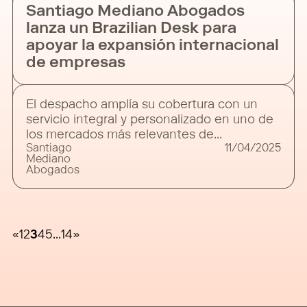
Santiago Mediano Abogados
lanza un Brazilian Desk para
apoyar la expansión internacional
de empresas
El despacho amplía su cobertura con un
servicio integral y personalizado en uno de
los mercados más relevantes de
Santiago
11/04/2025
Latinoamérica Santiago Mediano
Mediano
Abogados ha puesto en marcha el Brazilian
Abogados
Desk, un servicio especializado para prestar
asesoramiento jurídico integral a empresas
españolas y portuguesas con intereses en
Brasil, así como a compañías brasileñas que
«
1
2
3
4
5
…
14
»
desean operar