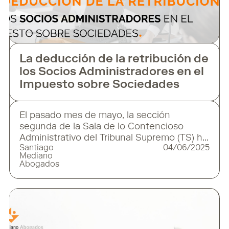
La deducción de la retribución de
los Socios Administradores en el
Impuesto sobre Sociedades
El pasado mes de mayo, la sección
segunda de la Sala de lo Contencioso
Administrativo del Tribunal Supremo (TS) ha
Santiago
04/06/2025
emitido una sentencia de especial
Mediano
relevancia para aquellas sociedades que
Abogados
cuenten con la figura del socio-
administrador; muy frecuente en
sociedades familiares y pymes. Conforme a
la nueva doctrina que asienta la Sentencia
nº.546/2025 de 9