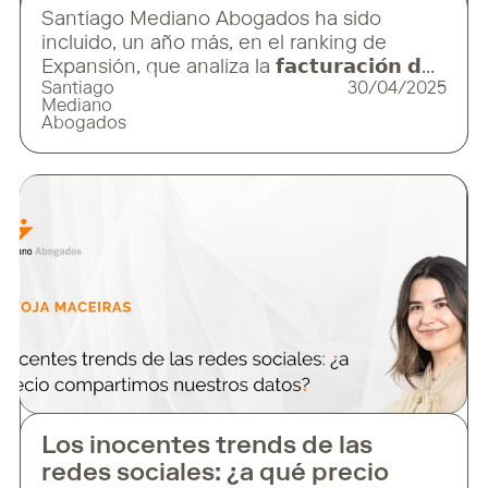
Santiago Mediano Abogados ha sido
incluido, un año más, en el ranking de
Expansión, que analiza la 𝗳𝗮𝗰𝘁𝘂𝗿𝗮𝗰𝗶𝗼́𝗻 𝗱𝗲
Santiago
30/04/2025
𝗹𝗼𝘀 𝗽𝗿𝗶𝗻𝗰𝗶𝗽𝗮𝗹𝗲𝘀 𝗱𝗲𝘀𝗽𝗮𝗰𝗵𝗼𝘀 𝗻𝗮𝗰𝗶𝗼𝗻𝗮𝗹𝗲𝘀
Mediano
𝗱𝘂𝗿𝗮𝗻𝘁𝗲 𝗲𝗹 𝗲𝗷𝗲𝗿𝗰𝗶𝗰𝗶𝗼 𝟮𝟬𝟮𝟰. Este ranking
Abogados
reafirma nuestra posición como una de las
firmas de referencia en la abogacía de los
negocios y nos sitúa 𝗲𝗻𝘁𝗿𝗲 𝗹𝗼𝘀 𝟭𝟱
𝗱𝗲𝘀𝗽𝗮𝗰𝗵𝗼𝘀 𝗻𝗮𝗰𝗶𝗼𝗻𝗮𝗹𝗲𝘀 𝗰𝗼𝗻 𝗺𝗮𝘆𝗼𝗿
Los inocentes trends de las
redes sociales: ¿a qué precio