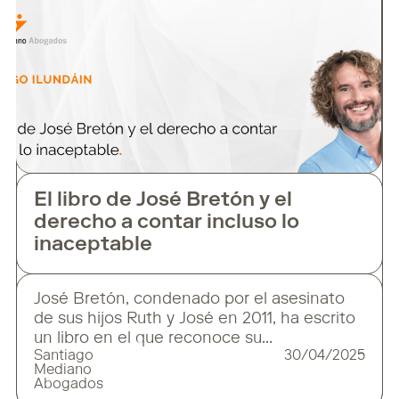
caso? El 3 de abril de
El libro de José Bretón y el
derecho a contar incluso lo
inaceptable
José Bretón, condenado por el asesinato
de sus hijos Ruth y José en 2011, ha escrito
un libro en el que reconoce su
Santiago
30/04/2025
responsabilidad en los hechos. La
Mediano
publicación ha reabierto heridas y
Abogados
provocado una fuerte reacción pública y