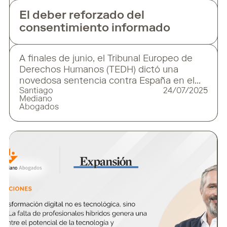
El deber reforzado del
consentimiento informado
A finales de junio, el Tribunal Europeo de
Derechos Humanos (TEDH) dictó una
novedosa sentencia contra España en el
Santiago
24/07/2025
ámbito jurídico-sanitario. Esta vez, el
Mediano
epicentro es el consentimiento informado y
Abogados
su proyección sobre la autonomía personal,
esa fina separación entre la confianza en la
«lex artis» y el deber de información
reforzada. El caso de