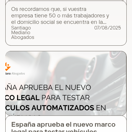
Os recordamos que, si vuestra
empresa tiene 50 o más trabajadores y
el domicilio social se encuentra en la
Santiago
07/08/2025
Comunidad de Madrid, es imprescindible
Mediano
tener en cuenta lo siguiente: En
Abogados
cumplimiento de la normativa vigente en
materia de prevención del fraude, y de
acuerdo con lo establecido por la Oficina
de Prevención y Lucha contra el Fraude de
la Comunidad
España aprueba el nuevo marco