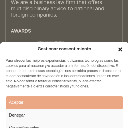
We are a business law firm that offers
multidisciplinary advice to national and
foreign companies.
AWARDS
Gestionar consentimiento
Para ofrecer las mejores experiencias, utilizamos tecnologías como las
ALLIANCES
cookies para almacenar y/o acceder a la información del dispositivo. El
consentimiento de estas tecnologías nos permitirá procesar datos como
el comportamiento de navegación o las identificaciones únicas en este
sitio. No consentir o retirar el consentimiento, puede afectar
negativamente a ciertas características y funciones.
Aceptar
Home
The firm
Contents
People
Solutions
Denegar
Legal Statement
Privacy policy
Cookie Policy
© 2026. All rights reserved
Ver preferencias