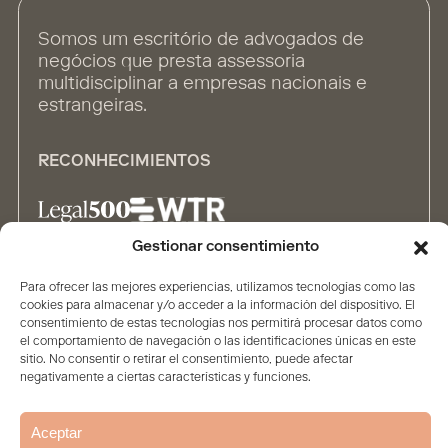
Somos um escritório de advogados de
negócios que presta assessoria
multidisciplinar a empresas nacionais e
estrangeiras.
RECONHECIMIENTOS
Gestionar consentimiento
ALIANÇAS
Para ofrecer las mejores experiencias, utilizamos tecnologías como las
cookies para almacenar y/o acceder a la información del dispositivo. El
consentimiento de estas tecnologías nos permitirá procesar datos como
el comportamiento de navegación o las identificaciones únicas en este
sitio. No consentir o retirar el consentimiento, puede afectar
negativamente a ciertas características y funciones.
Aceptar
Home
A Sociedade
Conteúdo
Pessoas
Soluções