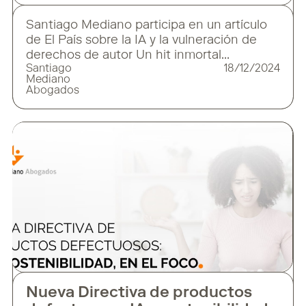
Santiago Mediano participa en un artículo
de El País sobre la IA y la vulneración de
derechos de autor Un hit inmortal
Santiago
18/12/2024
como Soy un truhan, soy un señor, de Julio
Mediano
Iglesias, ha renacido gracias a la
Abogados
inteligencia artificial, ahora en una versión
reguetonera que se ha vuelto viral. Con un
toque moderno y una imagen
Nueva Directiva de productos