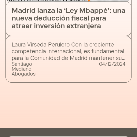
Madrid lanza la ‘Ley Mbappé’: una
nueva deducción fiscal para
atraer inversión extranjera
Laura Virseda Perulero Con la creciente
competencia internacional, es fundamental
para la Comunidad de Madrid mantener su
Santiago
04/12/2024
posición como destino preferido para la
Mediano
inversión extranjera. Conscientes de esto,
Abogados
las autoridades han introducido una nueva
deducción dirigida específicamente a los
contribuyentes no residentes que decidan
establecer su residencia en la región. Estas
medidas buscan atraer capital