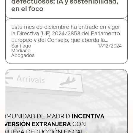
defectuosos: IA y sostenibilidad,
en el foco
Este mes de diciembre ha entrado en vigor
la Directiva (UE) 2024/2853 del Parlamento
Europeo y del Consejo, que aborda la
Santiago
17/12/2024
responsabilidad por daños causados por
Mediano
productos defectuosos. Esta nueva
Abogados
normativa, que deroga la Directiva
85/374/CEE, debe ser transpuesta por los
Estados miembros antes del 9 de
diciembre de 2026 y tiene como objetivo
actualizar