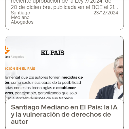
reciente aprobación de la Ley 7/2024, de
20 de diciembre, publicada en el BOE el 21
Santiago
23/12/2024
de diciembre de 2024, trae consigo
Mediano
cambios significativos en el sistema
Abogados
tributario español. Este nuevo marco
normativo no solo adapta la legislación
nacional a los compromisos
internacionales, sino que también introduce
medidas
Santiago Mediano en El País: la IA
y la vulneración de derechos de
autor