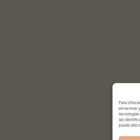
Para ofrecer
almacenar y/
tecnologías
las identifi
puede afecta