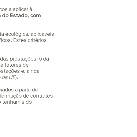
os a aplicar à
ta do Estado, com
a ecológica, aplicáveis
cos. Estes critérios
 das prestações, o da
de fatores de
stações e, ainda,
o da UE
).
ados a partir do
 formação de contratos
o tenham sido