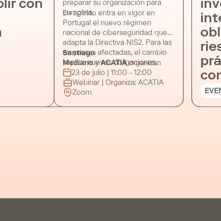
lir con
inv
preparar su organización para
cumplirla.
En agosto entra en vigor en
int
Portugal el nuevo régimen
a
obl
nacional de ciberseguridad que
adapta la Directiva NIS2. Para las
rie
empresas afectadas, el cambio
Santiago
prá
implica nuevas obligaciones,
Mediano
y
ACATIA
organizan
plazos concretos y un régimen
este webinar para analizar las
con
23 de julio | 11:00 - 12:00
sancionador específico.
principales novedades desde
Webinar | Organiza: ACATIA
Ley
EVE
una perspectiva jurídica, de
Zoom
compliance y de ciberseguridad,
con un enfoque práctico para las
organizaciones que operan en
Portugal o mantienen relaciones
con entidades sujetas a esta
normativa