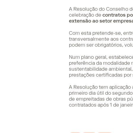
A Resolução do Conselho de 
celebração de
contratos po
extensão ao setor empresa
Com esta pretende-se, entre
transversalmente aos contra
podem ser obrigatórios, vol
Num plano geral, estabelece-
preferência da modalidade m
sustentabilidade ambiental
prestações certificadas por
A Resolução tem aplicação a
primeiro dia útil do segund
de empreitadas de obras púb
contratados após 1 de janei