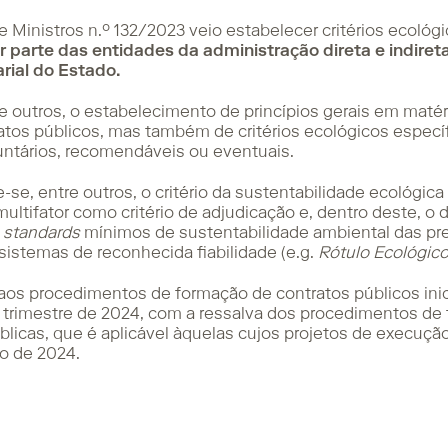
Ministros n.º 132/2023 veio estabelecer critérios ecológic
r parte das entidades da administração direta e indire
rial do Estado.
 outros, o estabelecimento de princípios gerais em matéri
tos públicos, mas também de critérios ecológicos específi
untários, recomendáveis ou eventuais.
se, entre outros, o critério da sustentabilidade ecológica
ultifator como critério de adjudicação e, dentro deste, o 
,
standards
mínimos de sustentabilidade ambiental das pre
 sistemas de reconhecida fiabilidade (e.g.
Rótulo Ecológic
os procedimentos de formação de contratos públicos inici
o trimestre de 2024, com a ressalva dos procedimentos de
licas, que é aplicável àquelas cujos projetos de execuçã
ro de 2024.