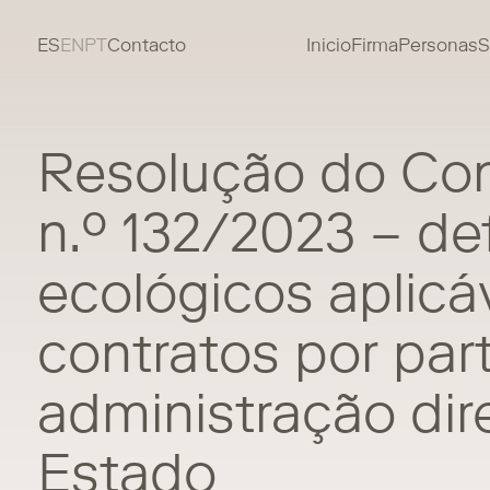
ES
EN
PT
Contacto
Inicio
Firma
Personas
S
Resolução do Con
n.º 132/2023 – def
ecológicos aplicá
contratos por par
administração dire
Estado