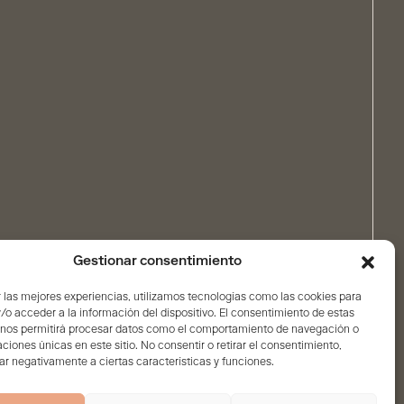
Gestionar consentimiento
 las mejores experiencias, utilizamos tecnologías como las cookies para
o acceder a la información del dispositivo. El consentimiento de estas
 nos permitirá procesar datos como el comportamiento de navegación o
caciones únicas en este sitio. No consentir o retirar el consentimiento,
r negativamente a ciertas características y funciones.