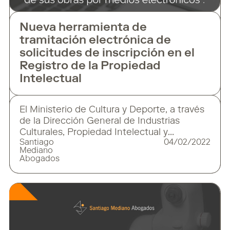
Nueva herramienta de
tramitación electrónica de
solicitudes de inscripción en el
Registro de la Propiedad
Intelectual
El Ministerio de Cultura y Deporte, a través
de la Dirección General de Industrias
Culturales, Propiedad Intelectual y
Santiago
04/02/2022
Cooperación, ha puesto en marcha la
Mediano
aplicación informática del Registro de la
Abogados
Propiedad Intelectual (“RePI”) para que
autores y creadores puedan tramitar la
solicitud de inscripción de sus obras por
medios electrónicos. De esta forma, se
facilita