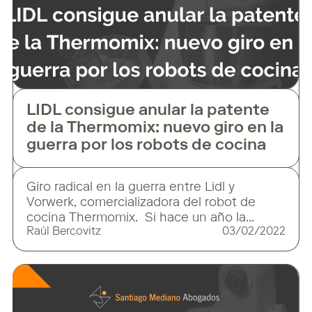
LIDL consigue anular la patente
de la Thermomix: nuevo giro en la
guerra por los robots de cocina
Giro radical en la guerra entre Lidl y
Vorwerk, comercializadora del robot de
cocina Thermomix. Si hace un año la
Raúl Bercovitz
03/02/2022
justicia le dio la razón a Vorwerk, la revisión
de la sentencia por la Audiencia Provincial
de Barcelona ha respaldado la tesis de Lidl,
que podrá vender de nuevo su robot de
cocina, y ha