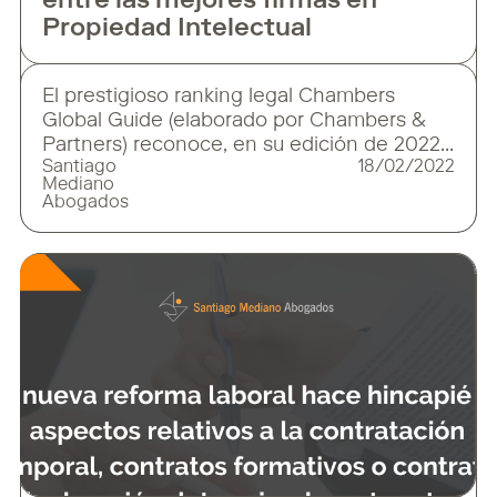
entre las mejores firmas en
Propiedad Intelectual
El prestigioso ranking legal Chambers
Global Guide (elaborado por Chambers &
Partners) reconoce, en su edición de 2022,
Santiago
18/02/2022
a Santiago Mediano Abogados como firma
Mediano
destacada en el área de Propiedad
Abogados
Intelectual. Asimismo, el directorio británico
reconoce a nuestro presidente Santiago
Mediano en el área de Intellectual Property:
Copyrights y a nuestro socio Raúl
Bercovitz en el área de Intellectual
Property: Patents & Trade Marks. Resalta