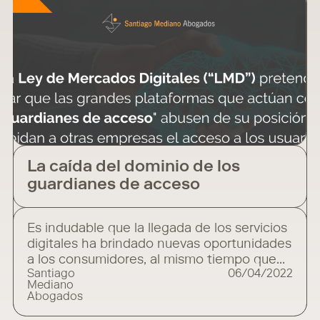
La caída del dominio de los
guardianes de acceso
Es indudable que la llegada de los servicios
digitales ha brindado nuevas oportunidades
a los consumidores, al mismo tiempo que
Santiago
06/04/2022
ha mejorado la eficiencia y competitividad
Mediano
de la industria digital. Sin embargo, solo un
Abogados
número reducido de plataformas digitales