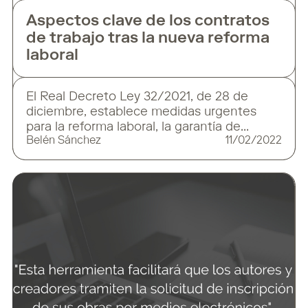
Aspectos clave de los contratos
de trabajo tras la nueva reforma
laboral
El Real Decreto Ley 32/2021, de 28 de
diciembre, establece medidas urgentes
para la reforma laboral, la garantía de
Belén Sánchez
11/02/2022
la estabilidad en el empleo y
la transformación del mercado de trabajo.
Tras la derogación de la reforma laboral, se
establecen nuevos criterios de actuación
en el marco de contratación de personas
trabajadoras. La reforma laboral 2022 hace
hincapié en