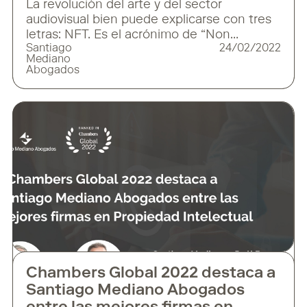
La revolución del arte y del sector
audiovisual bien puede explicarse con tres
letras: NFT. Es el acrónimo de “Non
Santiago
24/02/2022
Fungible Token”, un tipo especial de
Mediano
propiedad digital que se caracteriza por ser
Abogados
única, no intercambiable y vinculada a la
tecnología blockchain que garantiza su
originalidad. Uno de los ejemplos más
sonados fue el de Jack Dorsey,
Chambers Global 2022 destaca a
Santiago Mediano Abogados