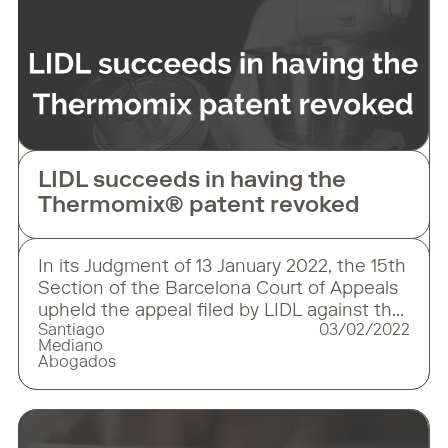
LIDL succeeds in having the
Thermomix® patent revoked
In its Judgment of 13 January 2022, the 15th
Section of the Barcelona Court of Appeals
upheld the appeal filed by LIDL against the
Santiago
03/02/2022
judgment handed down by Commercial
Mediano
Court No. 5 of Barcelona which had
Abogados
condemned LIDL for patent infringement.
The dispute concerns the European patent
validated in Spain which protected the
technology incorporated