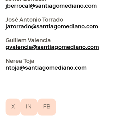
jberrocal@santiagomediano.com
José Antonio Torrado
jatorrado@santiagomediano.com
Guillem Valencia
gvalencia@santiagomediano.com
Nerea Toja
ntoja@santiagomediano.com
X
IN
FB