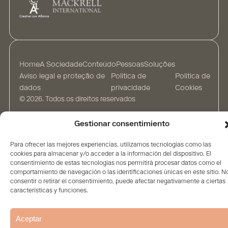
Home
A Sociedade
Conteúdo
Pessoas
Soluções
Aviso legal e proteção de
Política de
Política de
dados
privacidade
Cookies
© 2026. Todos os direitos reservados
Gestionar consentimiento
Para ofrecer las mejores experiencias, utilizamos tecnologías como las
cookies para almacenar y/o acceder a la información del dispositivo. El
consentimiento de estas tecnologías nos permitirá procesar datos como el
comportamiento de navegación o las identificaciones únicas en este sitio. N
consentir o retirar el consentimiento, puede afectar negativamente a ciertas
características y funciones.
Aceptar