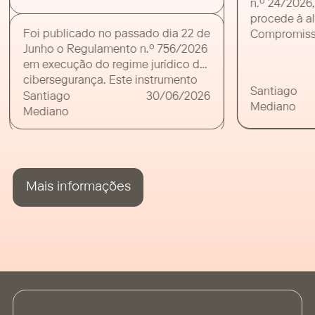
n.º 24/2026,
procede à al
Foi publicado no passado dia 22 de
Compromiss
Junho o Regulamento n.º 756/2026
em Atraso (L
em execução do regime jurídico da
entidades pú
cibersegurança. Este instrumento
diploma red
Santiago
juntamente com a activação do
“pagamento
Santiago
30/06/2026
Mediano
portal de cibersegurança CNCS –
conformidad
Mediano
MyCiber iniciou a contagem de
ou 60 dias e
diversos prazos para que as
entidades sujeitas ao novo regime
cumpram com as suas obrigações
Mais informações
legais. O regime jurídico da
cibersegurança […]