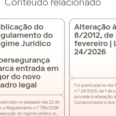
Conteúdo relacionado
blicação do
Alteração à 
gulamento do
8/2012, de 
ime Jurídico
fevereiro | L
24/2026
bersegurança
rca entrada em
or do novo
dro legal
Foi publicada no dia 1 
n.º 24/2026, de 1 de ju
procede à alteração da
ublicado no passado dia 22 de
Compromissos e dos 
 o Regulamento n.º 756/2026
em Atraso (Lei n.º 8/20
ecução do regime jurídico da
entidades públicas. O 