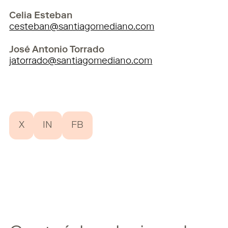
Celia Esteban
cesteban@santiagomediano.com
José Antonio Torrado
jatorrado@santiagomediano.com
X
IN
FB