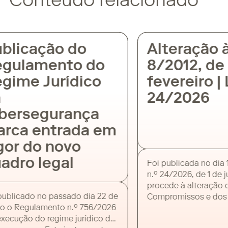
Conteúdo relacionado
licação do
Alteração à L
ulamento do
8/2012, de 2
ime Jurídico
fevereiro | Le
24/2026
ersegurança
ca entrada em
or do novo
dro legal
Foi publicada no dia 1 d
n.º 24/2026, de 1 de jun
procede à alteração da 
licado no passado dia 22 de
Compromissos e dos P
o Regulamento n.º 756/2026
em Atraso (Lei n.º 8/201
cução do regime jurídico da
entidades públicas. O p