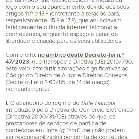
De tal modo que, causou celeuma mediática
logo com o seu aparecimento, devido aos seus
artigos 11.º e 13.º (entretanto alterados para,
respetivamente, 15.º e 17.º), que anunciavam
fatidicamente o fim da internet tal como a
conhecemos, enquanto espaço e canal de
liberdade e criação para os seus utilizadores.
Com efeito,
no âmbito deste Decreto-lei n.º
47/2023
, que transpõe a Diretiva (UE) 2019/790,
este veio introduzir alterações significativas ao
Código do Direito de Autor e Direitos Conexos
(Decreto-Lei n.º 63/85, de 14 de março),
nomeadamente:
I.
O abandono do regime do
Safe Harbour
introduzido pela Diretiva do Comércio Eletrónico
(Directiva 2000/31/CE) através do qual os
prestadores de serviços de partilha de
conteúdos em linha (
g.
‘YouTube’) não podem
ser responsabilizados por conta de conteúdos