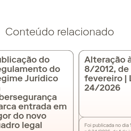
Conteúdo relacionado
licação do
Alteração à 
gulamento do
8/2012, de 
ime Jurídico
fevereiro | L
24/2026
bersegurança
rca entrada em
or do novo
dro legal
Foi publicada no dia 1 