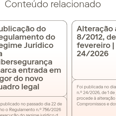
Conteúdo relacionado
ublicação do
Alteração à
egulamento do
8/2012, de
egime Jurídico
fevereiro |
a
24/2026
ibersegurança
arca entrada em
igor do novo
uadro legal
Foi publicada no dia
n.º 24/2026, de 1 de
procede à alteração
 publicado no passado dia 22 de
Compromissos e do
ho o Regulamento n.º 756/2026
em Atraso (Lei n.º 8
execução do regime jurídico da
entidades públicas.